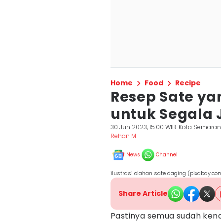
Home
Food
Recipe
Resep Sate ya
untuk Segala 
30 Jun 2023, 15:00 WIB
Kota Semara
Rehan M
News
Channel
ilustrasi olahan sate daging (pixabay.c
Share Article
Pastinya semua sudah kena