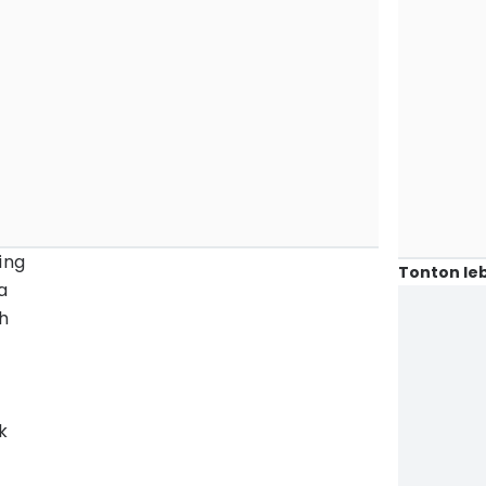
ing
Tonton leb
a
h
k