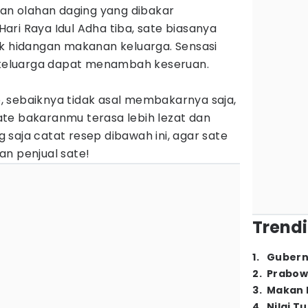
n olahan daging yang dibakar
ri Raya Idul Adha tiba, sate biasanya
uk hidangan makanan keluarga. Sensasi
eluarga dapat menambah keseruan.
 sebaiknya tidak asal membakarnya saja,
te bakaranmu terasa lebih lezat dan
saja catat resep dibawah ini, agar sate
an penjual sate!
Trendi
1
.
Gubern
2
.
Prabow
3
.
Makan B
4
.
Nilai T