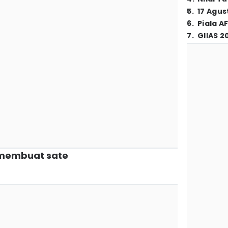
5
.
17 Agus
6
.
Piala A
7
.
GIIAS 2
 membuat sate