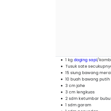
1 kg
daging sapi
/kamb
Tusuk sate secukupny
15 siung bawang mera
10 buah bawang putih
3 cm jahe
3 cm lengkuas
2 sdm ketumbar bubu
1 sdm garam