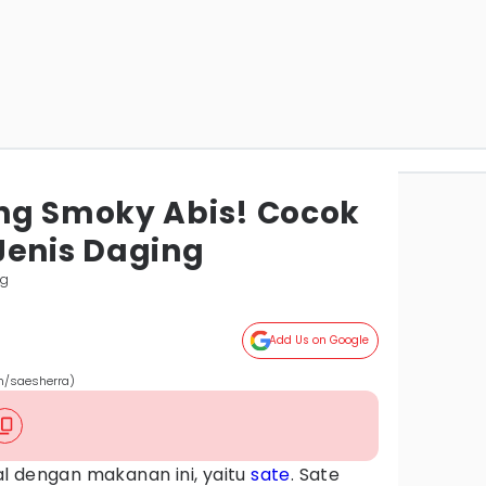
ng Smoky Abis! Cocok
Jenis Daging
ng
Add Us on Google
om/saesherra)
l dengan makanan ini, yaitu
sate
. Sate