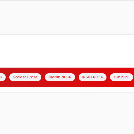
6
Soccer Times
Iklanin di IDN
INSIDENESIA
Yuk Pilih !