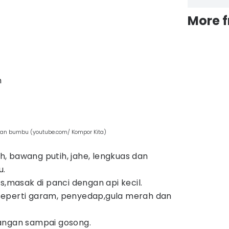
More 
h
gan bumbu (youtube.com/ Kompor Kita)
, bawang putih, jahe, lengkuas dan
u.
s,masak di panci dengan api kecil.
eperti garam, penyedap,gula merah dan
angan sampai gosong.