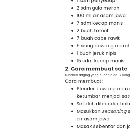
1 sdm penyedap
2 sdm gula merah
100 ml air asam jawa
7 sdm kecap manis
2 buah tomat
7 buah cabe rawit
5 siung bawang mera
1 buah jeruk nipis
15 sdm kecap manis
2. Cara membuat sate
ilustrasi daging yang sudah diaduk den
Cara membuat:
Blender bawang merah
ketumbar menjadi sat
Setelah diblender halu
Masukkan
seasoning
s
air asam jawa.
Masak sebentar dan j