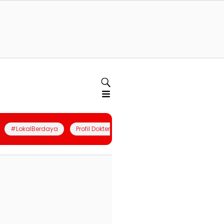
#LokalBerdaya
Profil Dokter
Quiz
Join Community