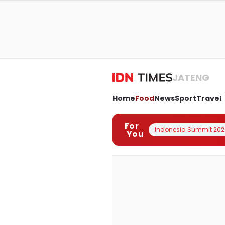
JATENG
Home
Food
News
Sport
Travel
For
Indonesia Summit 202
You