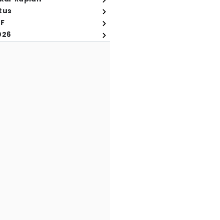
tus
FF
026