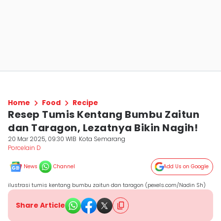
Home
Food
Recipe
Resep Tumis Kentang Bumbu Zaitun
dan Taragon, Lezatnya Bikin Nagih!
20 Mar 2025, 09:30 WIB
Kota Semarang
Porcelain D
News
Channel
Add Us on Google
ilustrasi tumis kentang bumbu zaitun dan taragon (pexels.com/Nadin Sh)
Share Article