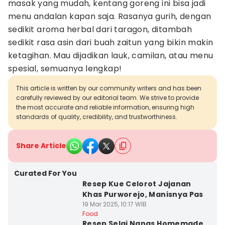
masak yang mudah, kentang goreng ini bisa jadi
menu andalan kapan saja. Rasanya gurih, dengan
sedikit aroma herbal dari taragon, ditambah
sedikit rasa asin dari buah zaitun yang bikin makin
ketagihan. Mau dijadikan lauk, camilan, atau menu
spesial, semuanya lengkap!
This article is written by our community writers and has been
carefully reviewed by our editorial team. We strive to provide
the most accurate and reliable information, ensuring high
standards of quality, credibility, and trustworthiness.
Share Article
Curated For You
Resep Kue Celorot Jajanan
Khas Purworejo, Manisnya Pas
19 Mar 2025, 10:17 WIB
Food
Resep Selai Nanas Homemade