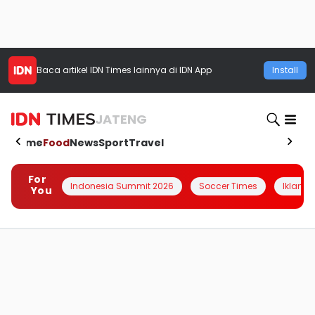
Baca artikel
IDN Times
lainnya di IDN App
Install
JATENG
Home
Food
News
Sport
Travel
For
Indonesia Summit 2026
Soccer Times
Iklanin 
You