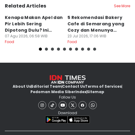
Related Articles
See More
Kenapa Makan Apel dan
5 Rekomendasi Bakery
R
Pir Lebih Sering
Cafe di Semarang yang
S
Dipotong Dulu? Ini
Cozy dan Menunya
J
Alasannya
07 Agu 2026, 06:58 WIB
Yummy
23 Jul 2026, 17:06 WIB
G
16
Food
Food
Fo
About Us
Editorial Team
Contact Us
Terms of Services
Pedoman Media Siber
Index
Sitemap
Follow Us
Download