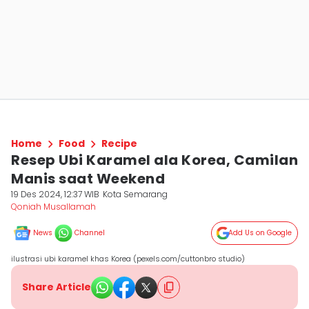
Home
Food
Recipe
Resep Ubi Karamel ala Korea, Camilan
Manis saat Weekend
19 Des 2024, 12:37 WIB
Kota Semarang
Qoniah Musallamah
News
Channel
Add Us on Google
ilustrasi ubi karamel khas Korea (pexels.com/cuttonbro studio)
Share Article