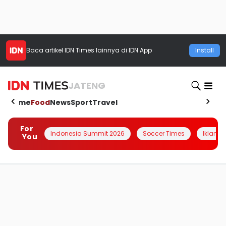
Baca artikel
IDN Times
lainnya di IDN App
Install
JATENG
Home
Food
News
Sport
Travel
For
Indonesia Summit 2026
Soccer Times
Iklanin 
You