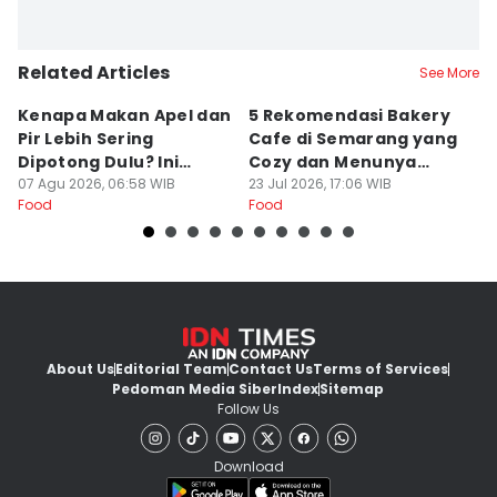
Related Articles
See More
Kenapa Makan Apel dan
5 Rekomendasi Bakery
R
Pir Lebih Sering
Cafe di Semarang yang
S
Dipotong Dulu? Ini
Cozy dan Menunya
J
Alasannya
07 Agu 2026, 06:58 WIB
Yummy
23 Jul 2026, 17:06 WIB
G
16
Food
Food
Fo
About Us
Editorial Team
Contact Us
Terms of Services
Pedoman Media Siber
Index
Sitemap
Follow Us
Download