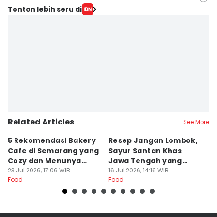
Editor
Tonton lebih seru di
Bandot Arywono
Editor
Retno Rahayu
Related Articles
See More
5 Rekomendasi Bakery
Resep Jangan Lombok,
5
Cafe di Semarang yang
Sayur Santan Khas
S
Cozy dan Menunya
Jawa Tengah yang
S
Yummy
23 Jul 2026, 17:06 WIB
Gurih Nikmat!
16 Jul 2026, 14:16 WIB
d
16
Food
Food
Fo