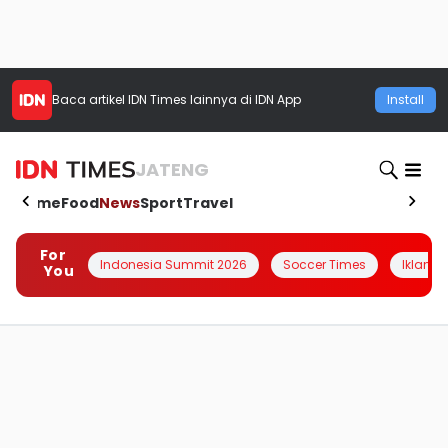
Baca artikel
IDN Times
lainnya di IDN App
Install
JATENG
Home
Food
News
Sport
Travel
For
Indonesia Summit 2026
Soccer Times
Iklanin 
You