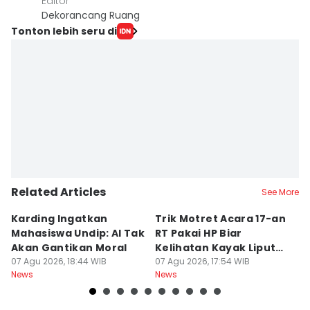
Editor
Dekorancang Ruang
Tonton lebih seru di
Related Articles
See More
Karding Ingatkan
Trik Motret Acara 17-an
N
Mahasiswa Undip: AI Tak
RT Pakai HP Biar
C
Akan Gantikan Moral
Kelihatan Kayak Liputan
1
07 Agu 2026, 18:44 WIB
Festival Nasional
07 Agu 2026, 17:54 WIB
M
07
News
News
Ne