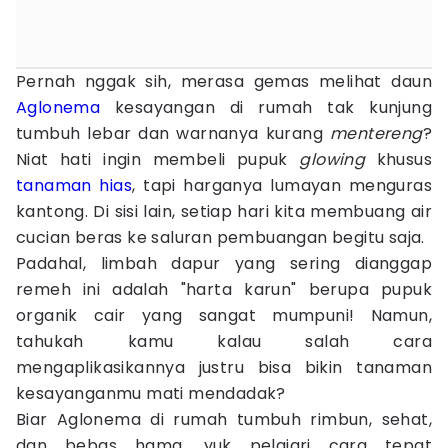
Pernah nggak sih, merasa gemas melihat daun
Aglonema
kesayangan di rumah tak kunjung
tumbuh lebar dan warnanya kurang
mentereng
?
Niat hati ingin membeli pupuk
glowing
khusus
tanaman hias
, tapi harganya lumayan menguras
kantong. Di sisi lain, setiap hari kita membuang air
cucian beras ke saluran pembuangan begitu saja.
Padahal, limbah dapur yang sering dianggap
remeh ini adalah "harta karun" berupa pupuk
organik cair yang sangat mumpuni! Namun,
tahukah kamu kalau salah cara
mengaplikasikannya justru bisa bikin tanaman
kesayanganmu mati mendadak?
Biar Aglonema di rumah tumbuh rimbun, sehat,
dan bebas hama, yuk pelajari cara tepat