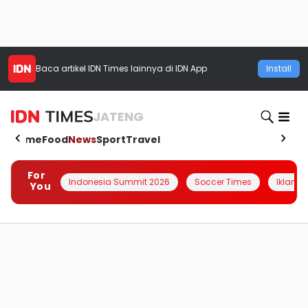
Baca artikel
IDN Times
lainnya di IDN App
Install
JATENG
Home
Food
News
Sport
Travel
For
Indonesia Summit 2026
Soccer Times
Iklanin 
You