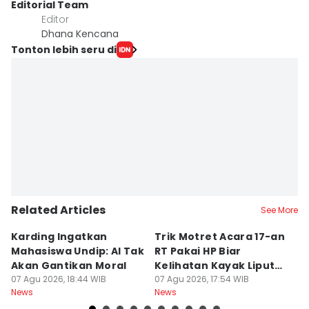
Editorial Team
Editor
Dhana Kencana
Tonton lebih seru di
Related Articles
See More
Karding Ingatkan
Trik Motret Acara 17-an
N
Mahasiswa Undip: AI Tak
RT Pakai HP Biar
C
Akan Gantikan Moral
Kelihatan Kayak Liputan
1
07 Agu 2026, 18:44 WIB
Festival Nasional
07 Agu 2026, 17:54 WIB
M
07
News
News
Ne