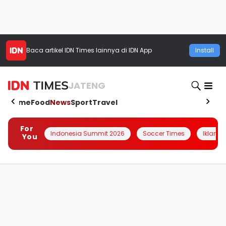
Baca artikel
IDN Times
lainnya di IDN App
Install
JATENG
Home
Food
News
Sport
Travel
For
Indonesia Summit 2026
Soccer Times
Iklanin 
You