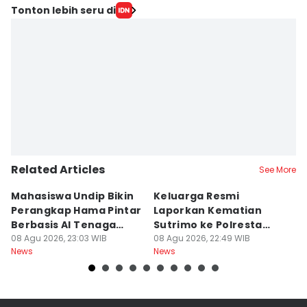
Tonton lebih seru di
Related Articles
See More
Mahasiswa Undip Bikin
Keluarga Resmi
P
Perangkap Hama Pintar
Laporkan Kematian
S
Berbasis AI Tenaga
Sutrimo ke Polresta
B
Surya
08 Agu 2026, 23:03 WIB
Banyumas
08 Agu 2026, 22:49 WIB
G
08
News
News
Ne