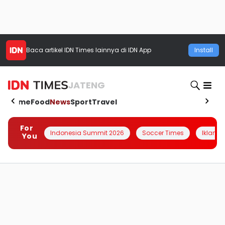
Baca artikel
IDN Times
lainnya di IDN App
Install
JATENG
Home
Food
News
Sport
Travel
For
Indonesia Summit 2026
Soccer Times
Iklanin 
You