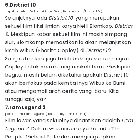
6.District 10
cuplikan Film District 9 (dok. Sony Pictures Ent./District 9)
Selanjutnya, ada
District 10
, yang merupakan
sekuel film fiksi ilmiah karya Neill Blomkap,
District
9
. Meskipun kabar sekuel film ini masih simpang
siur, Blomkamp memastikan ia akan melanjutkan
kisah Wikus (Sharlto Copley) di
District 10
.
Sang sutradara juga telah bekerja sama dengan
Copley untuk merancang naskah baru. Meskipun
begitu, masih belum diketahui apakah District 10
akan berfokus pada kembalinya Wikus ke Bumi
atau mengambil arah cerita yang baru. Kita
tunggu saja, ya?
7.I am Legend 2
poster film I am Legend (dok. imdb/I am Legend)
Film lawas yang sekuelnya dinantikan adalah
I am
Legend 2
. Dalam wawancaranya kepada The
People, Michael B. Jordan mengungkapkan