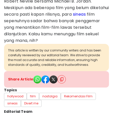
Robert Neville bersama Michael B. Jordan.
Meskipun ada beberapa film yang belum diketahui
secara pasti kapan rilisnya, para
sineas
film
sepenuhnya sadar bahwa banyak penggemar
yang menantikan film-film lawas tersebut
dilanjutkan. Kalau kamu menunggu film sekuel
yang mana, nih?
This article is written by our community writers and has been
carefully reviewed by our editorial team. We strive to provide
the most accurate and reliable information, ensuring high
standards of quality, credibility, and trustworthiness.
Share Article
Topics
hollywood
film
nostalgia
Rekomendasi Film
sineas
Divert me
Editorial Team