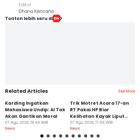
Editor
Dhana Kencana
Tonton lebih seru di
Related Articles
See More
Karding Ingatkan
Trik Motret Acara 17-an
N
Mahasiswa Undip: AI Tak
RT Pakai HP Biar
C
Akan Gantikan Moral
Kelihatan Kayak Liputan
1
07 Agu 2026, 18:44 WIB
Festival Nasional
07 Agu 2026, 17:54 WIB
M
07
News
News
Ne