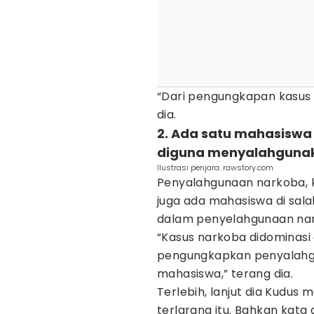
“Dari pengungkapan kasus i
dia.
2. Ada satu mahasiswa
diguna menyalahguna
Ilustrasi penjara. rawstory.com
Penyalahgunaan narkoba, ka
juga ada mahasiswa di salah
dalam penyelahgunaan na
“Kasus narkoba didominasi
pengungkapkan penyalahgu
mahasiswa,” terang dia.
Terlebih, lanjut dia Kudus
terlarang itu. Bahkan kata