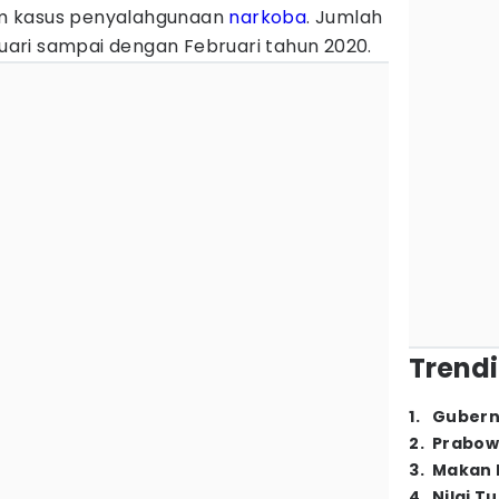
m kasus penyalahgunaan
narkoba
. Jumlah
anuari sampai dengan Februari tahun 2020.
Trendi
1
.
Gubern
2
.
Prabow
3
.
Makan B
4
.
Nilai T