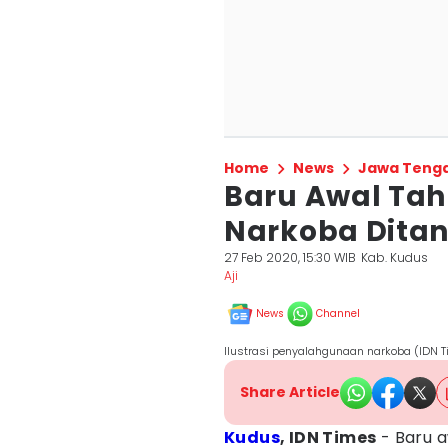
Home
News
Jawa Teng
Baru Awal Tah
Narkoba Ditan
27 Feb 2020, 15:30 WIB
Kab. Kudus
Aji
News
Channel
Ilustrasi penyalahgunaan narkoba (IDN 
Share Article
Kudus
, IDN Times
- Baru a