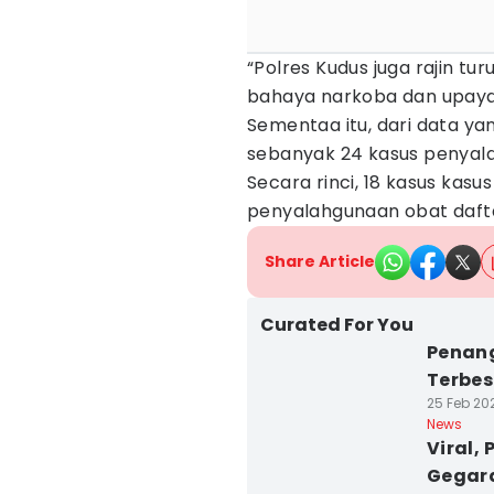
“Polres Kudus juga rajin t
bahaya narkoba dan upaya 
Sementaa itu, dari data ya
sebanyak 24 kasus penyala
Secara rinci, 18 kasus kasu
penyalahgunaan obat daft
Share Article
Curated For You
Penang
Terbes
25 Feb 202
News
Viral,
Gegar