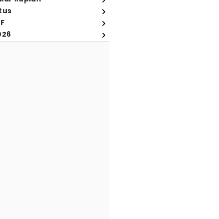
tus
FF
026