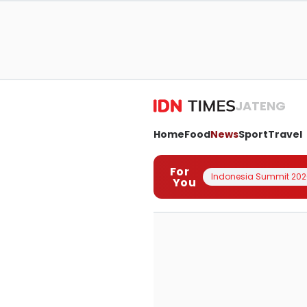
JATENG
Home
Food
News
Sport
Travel
For
Indonesia Summit 202
You