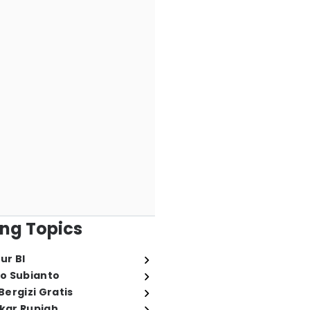
ng Topics
ur BI
o Subianto
ergizi Gratis
ukar Rupiah