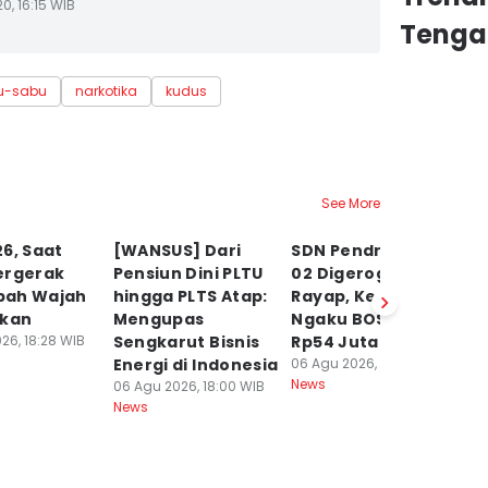
0, 16:15 WIB
Tenga
u-sabu
narkotika
kudus
See More
6, Saat
[WANSUS] Dari
SDN Pendrikan Lor
[
ergerak
Pensiun Dini PLTU
02 Digerogoti
b
ah Wajah
hingga PLTS Atap:
Rayap, Kepsek
J
ikan
Mengupas
Ngaku BOS Cuma
H
26, 18:28 WIB
Sengkarut Bisnis
Rp54 Juta
W
Energi di Indonesia
06 Agu 2026, 17:49 WIB
M
News
06 Agu 2026, 18:00 WIB
D
News
06
Ne