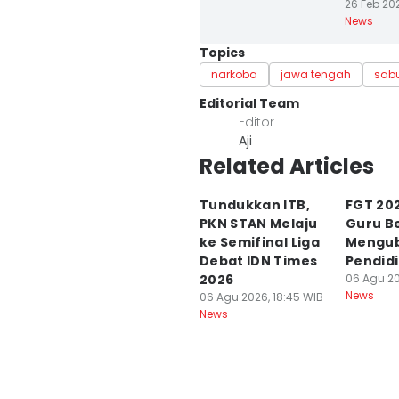
26 Feb 202
News
Topics
narkoba
jawa tengah
sab
Editorial Team
Editor
Aji
Related Articles
Tundukkan ITB,
FGT 202
PKN STAN Melaju
Guru B
ke Semifinal Liga
Mengub
Debat IDN Times
Pendid
2026
06 Agu 20
News
06 Agu 2026, 18:45 WIB
News