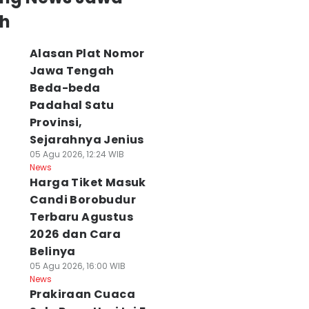
h
Alasan Plat Nomor
Jawa Tengah
Beda-beda
Padahal Satu
Provinsi,
Sejarahnya Jenius
05 Agu 2026, 12:24 WIB
WANSUS] Blak-
Bakti Indonesia
El Nino Godzilla
News
lakan KNEKS di
2026 Hadir di
Mengancam,
Harga Tiket Masuk
ateng: Kaus Kaki
Kelenteng Agung
30.000 Hektare
Candi Borobudur
alal sampai
Sam Poo Kong,
Lahan Mulai
Terbaru Agustus
isata Ramah
Sasar 5 Ribu
Kekeringan
uslim yang
Warga
06 Agu 2026, 16:43 WI
2026 dan Cara
News
iminati
06 Agu 2026, 16:56 WIB
Belinya
News
 Agu 2026, 17:00 WIB
05 Agu 2026, 16:00 WIB
ws
News
Prakiraan Cuaca