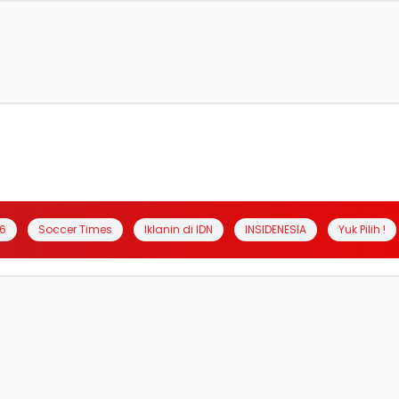
6
Soccer Times
Iklanin di IDN
INSIDENESIA
Yuk Pilih !