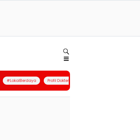
#LokalBerdaya
Profil Dokter
Quiz
Join Community