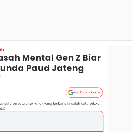
ah
asah Mental Gen Z Biar
Bunda Paud Jateng
g
Add Us on Google
 satu persatu anak-anak yang berbaris di salah satu sekolah
nto)