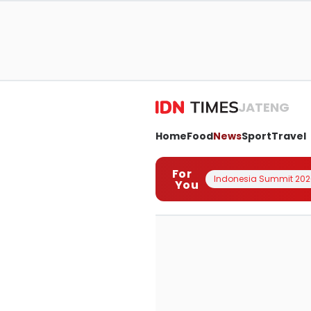
JATENG
Home
Food
News
Sport
Travel
For
Indonesia Summit 202
You