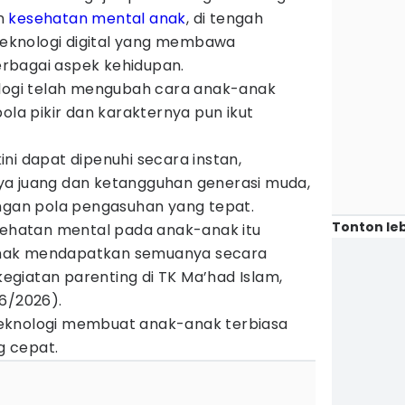
an
kesehatan mental anak
, di tengah
knologi digital yang membawa
rbagai aspek kehidupan.
ologi telah mengubah cara anak-anak
ola pikir dan karakternya pun ikut
ni dapat dipenuhi secara instan,
ya juang dan ketangguhan generasi muda,
engan pola pengasuhan yang tepat.
Tonton leb
esehatan mental pada anak-anak itu
nak mendapatkan semuanya secara
 kegiatan parenting di TK Ma’had Islam,
6/2026).
eknologi membuat anak-anak terbiasa
 cepat.