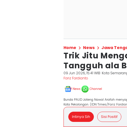
Home
News
Jawa Teng
Trik Jitu Meng
Tangguh ala 
09 Jun 2026, 15:41 WIB
Kota Semaran
Fariz Fardianto
News
Channel
Bunda PAUD Jateng Nawal Arafah menyapa
Kota Pekalongan. (IDN Times/Fariz Fardia
Intinya Sih
Sisi Positif