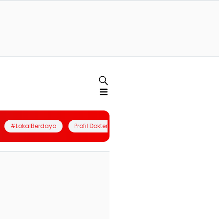
#LokalBerdaya
Profil Dokter
Quiz
Join Community