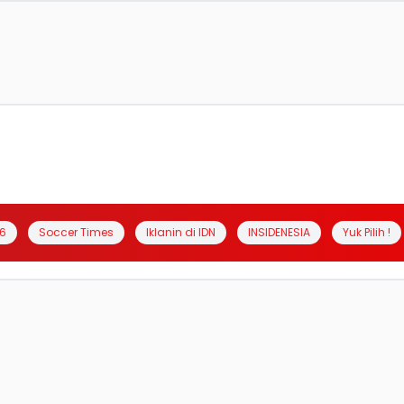
6
Soccer Times
Iklanin di IDN
INSIDENESIA
Yuk Pilih !