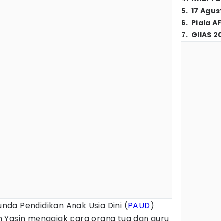
5
.
17 Agus
6
.
Piala A
7
.
GIIAS 2
unda Pendidikan Anak Usia Dini (
PAUD
)
h Yasin mengajak para orang tua dan guru