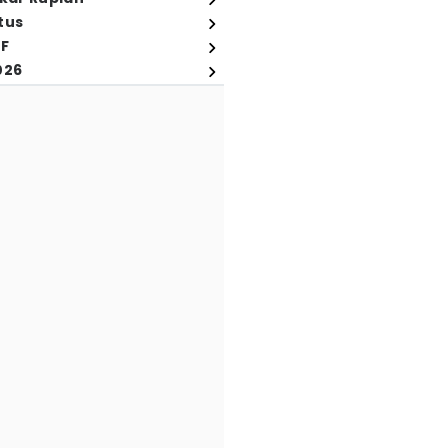
tus
FF
026