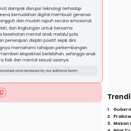
oti dampak disrupsi teknologi terhadap
arena kemudahan digital membuat generasi
angguh dan mudah rapuh secara emosional.
olah, dan lingkungan untuk bersama
a kesehatan mental anak melalui pola
penerapan disiplin positif sejak dini.
ingnya memahami tahapan perkembangan
 memberi ekspektasi berlebihan, sehingga anak
 fisik dan mental sesuai usianya.
ssisted and reviewed by our editorial team.
Trendi
1
.
Gubern
2
.
Prabow
3
.
Makan B
4
.
Nilai T