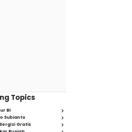
ng Topics
ur BI
o Subianto
ergizi Gratis
ukar Rupiah