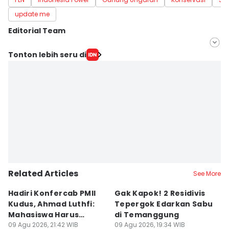
update me
Editorial Team
Editor
Tonton lebih seru di
Fariz Fardianto
Editor
Dhana Kencana
Related Articles
See More
Hadiri Konfercab PMII
Gak Kapok! 2 Residivis
A
Kudus, Ahmad Luthfi:
Tepergok Edarkan Sabu
B
Mahasiswa Harus
di Temanggung
B
Konstruktif
09 Agu 2026, 21:42 WIB
09 Agu 2026, 19:34 WIB
Pe
09