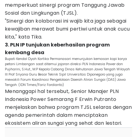
memperkuat sinergi program Tanggung Jawab
Sosial dan Lingkungan (TJSL).
"Sinergi dan kolaborasi ini wajib kita jaga sebagai
kewajiban merawat bumi pertiwi untuk anak cucu
kita," kata Tika.
3. PLN IP tunjukan keberhasilan program
kembang desa
Bupati Kendal Dyah Kartika Permanasari menunjukan kemasan kopi karya
petani Limbangan saat ditemui jajaran direksi PLN Indonesia Power dan
Pujiharini, S.Hut., M.P Kepala Cabang Dinas Kehutanan Jawa Tengah Wilayah
III Prof Sriyana Guru Besar Teknik Sipil Universitas Diponegoro yang juga
mewakili Forum Koordinasi Pengelolaan Daerah Aliran Sungai (DAS) Jawa
Tengah. (IDN Times/Fariz Fardianto)
Menanggapi hal tersebut, Senior Manajer PLN
Indonesia Power Semarang F Erwin Putranto
menjelaskan bahwa program TJSL selaras dengan
agenda pemerintah dalam menciptakan
ekosistem aliran sungai yang sehat dan lestari.