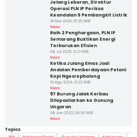
Jelang Lebaran, Direktur
Operasi PLN IP Periksa
Keandalan 5 Pembangkit Listrik
18 Mar 2025, 15:35 WIB
News
Raih 2 Penghargaan, PLN IP
Semarang Buktikan Energi
Terbarukan Efisien
08 Jul 2025, 21:21 WIB
News
Ketika Julang Emas Jadi
Andalan Pemberdayaan Petani
Kopi Ngesrepbalong
10 Agu 2024, 13:22 WIB
News
97 Burung Jalak Kerbau
Dilepasliarkan ke Gunung
Ungaran
08 Jan 2022, 08:30 WIB
News
Topics
PLN
Indonesia Power
Gunung Ungaran
Konservasi
Ja