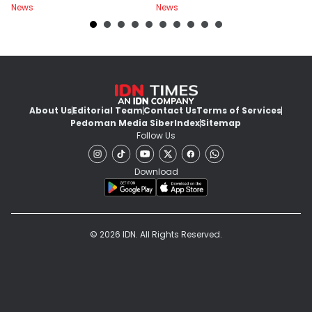
News
News
Ne
F
About Us
Editorial Team
Contact Us
Terms of Services
Pedoman Media Siber
Index
Sitemap
Follow Us
Download
© 2026 IDN. All Rights Reserved.