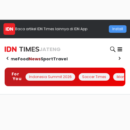
Baca artikel
IDN Times
lainnya di IDN App
Install
JATENG
Home
Food
News
Sport
Travel
For
Indonesia Summit 2026
Soccer Times
Iklanin 
You