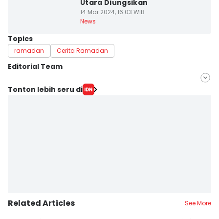
Utara Diungsikan
14 Mar 2024, 16:03 WIB
News
Topics
ramadan
Cerita Ramadan
Editorial Team
Editor
Tonton lebih seru di
Fariz Fardianto
Editor
Bandot Arywono
Related Articles
See More