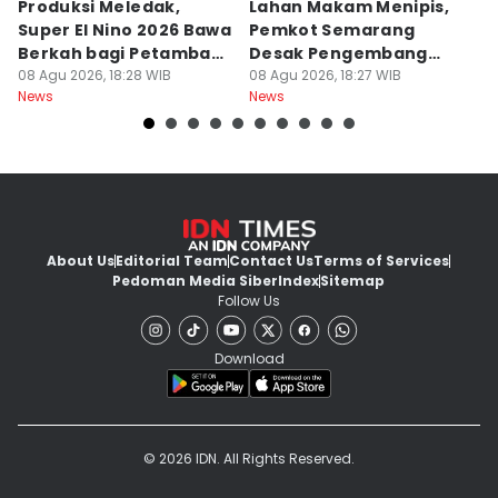
Produksi Meledak,
Lahan Makam Menipis,
L
Super El Nino 2026 Bawa
Pemkot Semarang
F
Berkah bagi Petambak
Desak Pengembang
L
Garam
08 Agu 2026, 18:28 WIB
Serahkan PSU
08 Agu 2026, 18:27 WIB
Ju
08
News
News
Ne
U
About Us
Editorial Team
Contact Us
Terms of Services
Pedoman Media Siber
Index
Sitemap
Follow Us
Download
© 2026 IDN. All Rights Reserved.