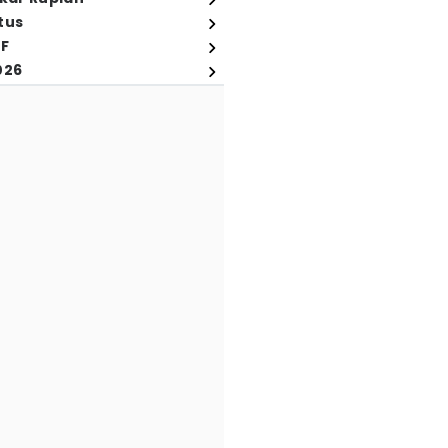
tus
FF
026