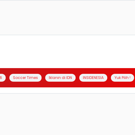
6
Soccer Times
Iklanin di IDN
INSIDENESIA
Yuk Pilih !