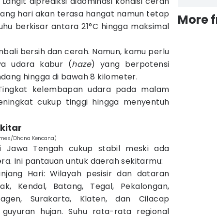
 Langit diprediksi didominasi kondisi cerah
iang hari akan terasa hangat namun tetap
More 
hu berkisar antara 21°C hingga maksimal
mbali bersih dan cerah. Namun, kamu perlu
ya udara kabur (
haze
) yang berpotensi
dang hingga di bawah 8 kilometer.
Tingkat kelembapan udara pada malam
eningkat cukup tinggi hingga menyentuh
kitar
Times/Dhana Kencana)
di Jawa Tengah cukup stabil meski ada
ra. Ini pantauan untuk daerah sekitarmu:
jang Hari: Wilayah pesisir dan dataran
k, Kendal, Batang, Tegal, Pekalongan,
ragen, Surakarta, Klaten, dan Cilacap
 guyuran hujan. Suhu rata-rata regional