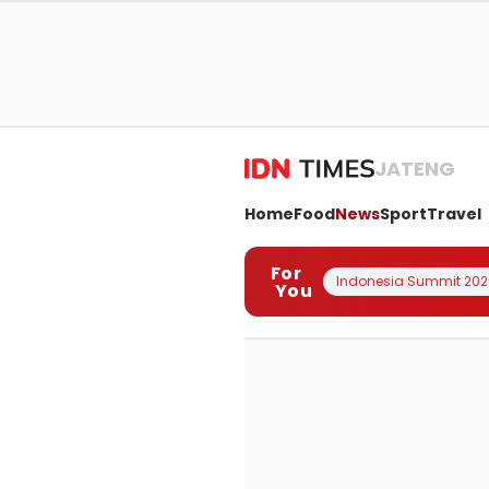
JATENG
Home
Food
News
Sport
Travel
For
Indonesia Summit 202
You