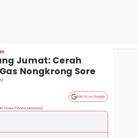
ah
ng Jumat: Cerah
 Gas Nongkrong Sore
ng
Add Us on Google
DN Times/Dhana Kencana)