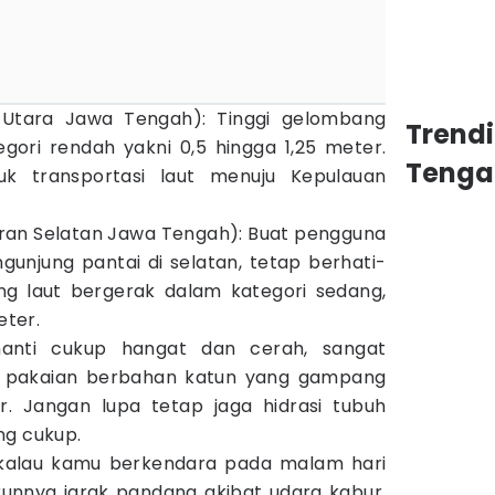
 Utara Jawa Tengah): Tinggi gelombang
Trend
gori rendah yakni 0,5 hingga 1,25 meter.
Tenga
uk transportasi laut menuju Kepulauan
iran Selatan Jawa Tengah): Buat pengguna
gunjung pantai di selatan, tetap berhati-
g laut bergerak dalam kategori sedang,
eter.
anti cukup hangat dan cerah, sangat
 pakaian berbahan katun yang gampang
r. Jangan lupa tetap jaga hidrasi tubuh
ng cukup.
i kalau kamu berkendara pada malam hari
unnya jarak pandang akibat udara kabur.