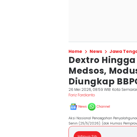
Home
News
Jawa Teng
Dextro Hingga
Medsos, Modu
Diungkap BB
26 Mei 2026, 08:59 WIB
Kota Semara
Fariz Fardianto
News
Channel
Aksi Nasional Pencegahan Penyalahgunaa
Senin (25/5/2026). (dok Humas Pemprov
Intinya Sih