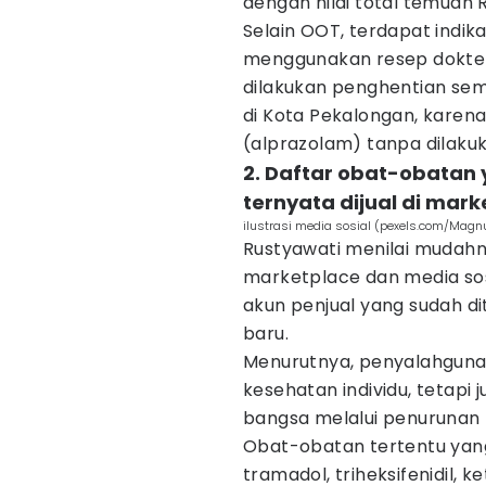
dengan nilai total temuan 
Selain OOT, terdapat indik
menggunakan resep dokter 
dilakukan penghentian se
di Kota Pekalongan, karen
(alprazolam) tanpa dilakuk
2. Daftar obat-obatan
ternyata dijual di mar
ilustrasi media sosial (pexels.com/Magn
Rustyawati menilai mudahn
marketplace dan media sos
akun penjual yang sudah d
baru.
Menurutnya, penyalahgun
kesehatan individu, tetap
bangsa melalui penurunan 
Obat-obatan tertentu yang
tramadol, triheksifenidil,