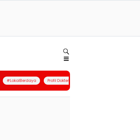
#LokalBerdaya
Profil Dokter
Quiz
Join Community