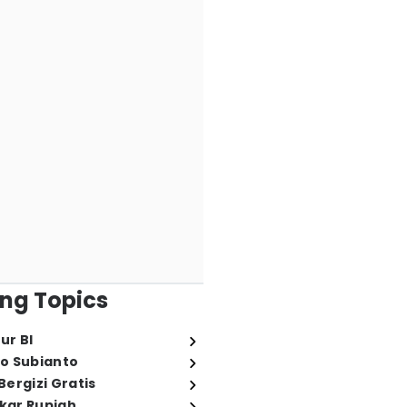
ng Topics
ur BI
o Subianto
ergizi Gratis
ukar Rupiah