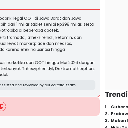
brik ilegal OOT di Jawa Barat dan Jawa
dari 1 miliar tablet senilai Rp398 miliar, serta
otropika di beberapa apotek.
i tramadol, triheksifenidil, ketamin, dan
jual lewat marketplace dan medsos,
 karena efek halusinasi hingga
asus narkotika dan OOT hingga Mei 2026 dengan
at terbanyak Trihexyphenidyl, Dextromethorphan,
dol.
ssisted and reviewed by our editorial team.
Trendi
1
.
Gubern
2
.
Prabow
3
.
Makan B
4
.
Nilai T