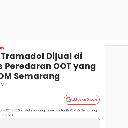
ah
 Tramadol Dijual di
s Peredaran OOT yang
POM Semarang
ng
Add Us on Google
n OOT 2026, di Aula Lawang Sewu, Kantor BBPOM di Semarang,
 Jateng)