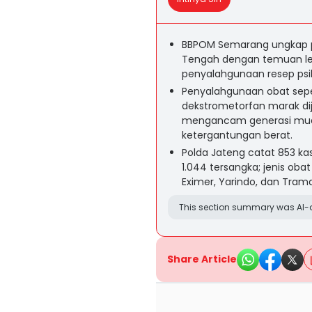
BBPOM Semarang ungkap pa
Tengah dengan temuan lebih 
penyalahgunaan resep psik
Penyalahgunaan obat sepert
dekstrometorfan marak di
mengancam generasi muda
ketergantungan berat.
Polda Jateng catat 853 k
1.044 tersangka; jenis ob
Eximer, Yarindo, dan Trama
This section summary was AI-a
Share Article