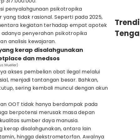
Rp 317.000.000.
asi penyalahgunaan psikotropika
yang tidak rasional. Seperti pada 2025,
Trend
mentara kegiatan terhadap empat apotek
Tenga
a adanya penyerahan psikotropika
an analisis kewajaran.
 yang kerap disalahgunakan
ketplace dan medsos
us Mueller)
ya akses pembelian obat ilegal melalui
ial, menjadi tantangan besar. Bahkan,
itutup, sering kembali muncul dengan akun
aan OOT tidak hanya berdampak pada
i juga berpotensi merusak masa depan
kualitas sumber daya manusia.
 kerap disalahgunakan, antara lain
 ketamin, hingga dekstrometorfan. Awalnya