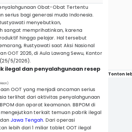
enyalahgunaan Obat-Obat Tertentu
 serius bagi generasi muda Indonesia.
Rustyawati menyebutkan,
 sangat memprihatinkan, karena
duktif hingga pelajar. Hal tersebut
marang, Rustyawati saat Aksi Nasional
n OOT 2026, di Aula Lawang Sewu, Kantor
(25/5/2026).
ik ilegal dan penyalahgunaan resep
Tonton leb
eleon)
aan OOT yang menjadi ancaman serius
ia terlihat dari aktivitas penyalahgunaan
 BBPOM dan aparat keamanan. BBPOM di
engejutkan terkait temuan pabrik ilegal
t dan
Jawa Tengah
. Dari operasi
 lebih dari 1 miliar tablet OOT ilegal