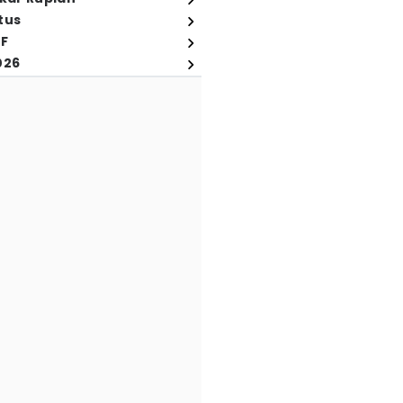
tus
FF
026