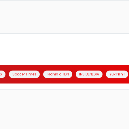
6
Soccer Times
Iklanin di IDN
INSIDENESIA
Yuk Pilih !