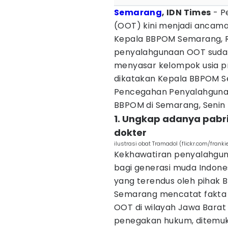
Semarang
, IDN Times
- P
(OOT) kini menjadi ancaman
Kepala BBPOM Semarang, 
penyalahgunaan OOT sudah
menyasar kelompok usia pro
dikatakan Kepala BBPOM Se
Pencegahan Penyalahgunaa
BBPOM di Semarang, Senin 
1. Ungkap adanya pabr
dokter
ilustrasi obat Tramadol (flickr.com/franki
Kekhawatiran penyalahgun
bagi generasi muda Indones
yang terendus oleh pihak
Semarang mencatat fakta m
OOT di wilayah Jawa Bara
penegakan hukum, ditemukan