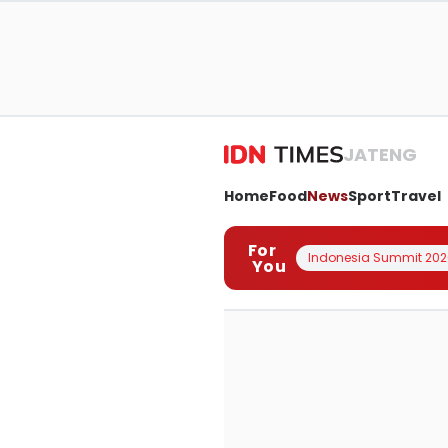
JATENG
Home
Food
News
Sport
Travel
For
Indonesia Summit 202
You