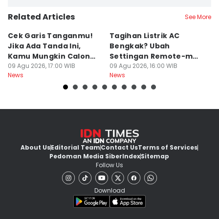
Related Articles
See More
Cek Garis Tanganmu!
Tagihan Listrik AC
R
Jika Ada Tanda Ini,
Bengkak? Ubah
Ga
Kamu Mungkin Calon
Settingan Remote-mu
B
Orang Sukses
09 Agu 2026, 17:00 WIB
ke Mode Ini Mulai Nanti
09 Agu 2026, 16:00 WIB
B
09
News
News
Ne
Malam
L
About Us
Editorial Team
Contact Us
Terms of Services
Pedoman Media Siber
Index
Sitemap
Follow Us
Download