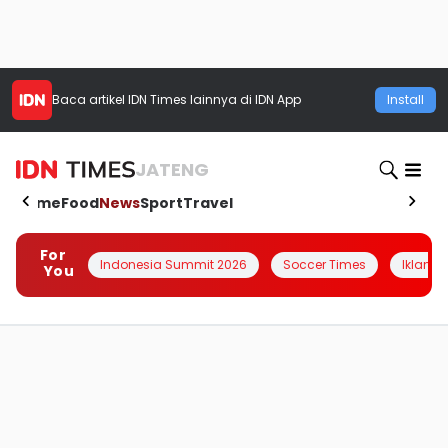
Baca artikel
IDN Times
lainnya di IDN App
Install
JATENG
Home
Food
News
Sport
Travel
For
Indonesia Summit 2026
Soccer Times
Iklanin 
You