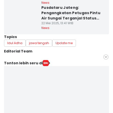
News
Pusdataru Jateng:
Pengangkatan Petugas Pintu
Air Sungai Terganjal Status
Kontrak
22 Mei 2025, 13:41 WIB
News
Topics
Idul Adha
jawa tengah
Update me
Editorial Team
Editor
Tonton lebih seru di
Fariz Fardianto
Editor
Bandot Arywono