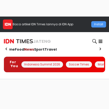
Baca artikel
IDN Times
lainnya di IDN App
Install
JATENG
Home
Food
News
Sport
Travel
For
Indonesia Summit 2026
Soccer Times
Iklanin 
You