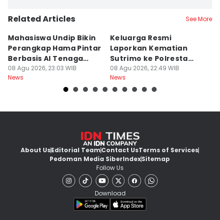
Related Articles
See More
Mahasiswa Undip Bikin
Keluarga Resmi
P
Perangkap Hama Pintar
Laporkan Kematian
S
Berbasis AI Tenaga
Sutrimo ke Polresta
B
Surya
08 Agu 2026, 23:03 WIB
Banyumas
08 Agu 2026, 22:49 WIB
G
08
News
News
Ne
About Us
Editorial Team
Contact Us
Terms of Services
Pedoman Media Siber
Index
Sitemap
Follow Us
Download