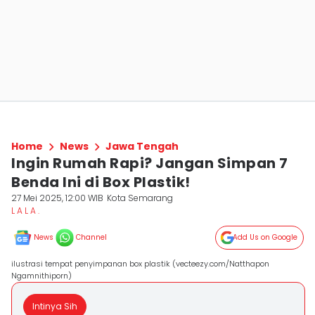
Home
News
Jawa Tengah
Ingin Rumah Rapi? Jangan Simpan 7
Benda Ini di Box Plastik!
27 Mei 2025, 12:00 WIB
Kota Semarang
L A L A .
News
Channel
Add Us on Google
ilustrasi tempat penyimpanan box plastik (vecteezy.com/Natthapon
Ngamnithiporn)
Intinya Sih