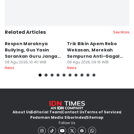
Related Articles
See More
Respon Maraknya
Trik Bikin Apem Rebo
J
Bullying, Gus Yasin
Wekasan, Merekah
Ha
Sarankan Guru Jangan
Sempurna Anti-Gagal
P
Bebani Siswa
08 Agu 2026, 10:40 WIB
Pakai Cetakan
08 Agu 2026, 09:16 WIB
2
08
News
News
Ne
Rumahan
About Us
Editorial Team
Contact Us
Terms of Services
Pedoman Media Siber
Index
Sitemap
Follow Us