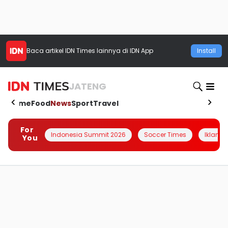
Baca artikel
IDN Times
lainnya di IDN App
Install
JATENG
Home
Food
News
Sport
Travel
For
Indonesia Summit 2026
Soccer Times
Iklanin 
You