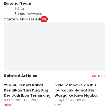
Editorial Team
Editor
Bandot Arywono
Tonton lebih seru di
Related Articles
See More
25 Ribu Penari Bakal
5 Ide Lomba 17-an Ibu-
R
Kenalkan Tari Dug Dug
Ibu Kocak Hemat Biar
Bu
Der Jadi Ikon Semarang
Warga Ketawa Ngakak
S
08 Agu 2026, 15:58 WIB
Pas Hari Kemerdekaan
08 Agu 2026, 11:09 WIB
B
08
News
News
Ne