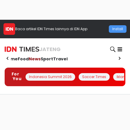
Baca artikel
IDN Times
lainnya di IDN App
Install
JATENG
Home
Food
News
Sport
Travel
For
Indonesia Summit 2026
Soccer Times
Iklanin 
You