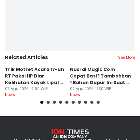
Related Articles
See More
Trik Motret Acara 17-an
Nasi di Magic Com
P
RT Pakai HP Biar
Cepat Basi? Tambahkan
R
Kelihatan Kayak Liputan
1 Bahan Dapur Ini Saat
H
Festival Nasional
07 Agu 2026, 17:54 WIB
Menanak, Awet 2 Hari
07 Agu 2026, 11:30 WIB
P
07
News
News
Ne