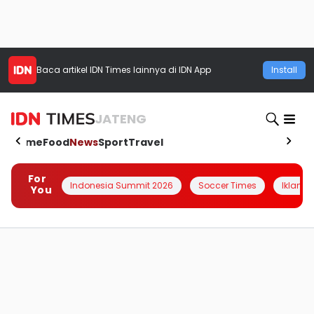
Baca artikel
IDN Times
lainnya di IDN App
Install
JATENG
Home
Food
News
Sport
Travel
For
Indonesia Summit 2026
Soccer Times
Iklanin 
You