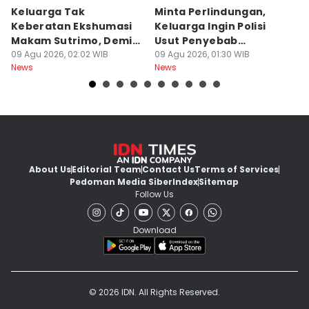
Keluarga Tak
Minta Perlindungan,
M
Keberatan Ekshumasi
Keluarga Ingin Polisi
P
Makam Sutrimo, Demi
Usut Penyebab
B
Usut Kematian
09 Agu 2026, 02:02 WIB
Kematian Sutrimo
09 Agu 2026, 01:30 WIB
S
08
News
News
Ne
Almarhum
About Us
Editorial Team
Contact Us
Terms of Services
Pedoman Media Siber
Index
Sitemap
Follow Us
Download
© 2026 IDN. All Rights Reserved.