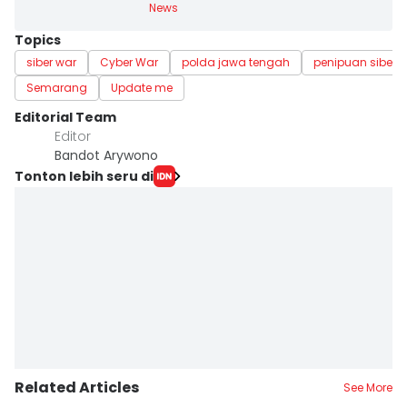
News
Topics
siber war
Cyber War
polda jawa tengah
penipuan siber
Semarang
Update me
Editorial Team
Editor
Bandot Arywono
Tonton lebih seru di
Related Articles
See More