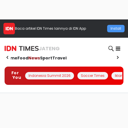
Baca artikel
IDN Times
lainnya di IDN App
Install
JATENG
Home
Food
News
Sport
Travel
For
Indonesia Summit 2026
Soccer Times
Iklanin 
You