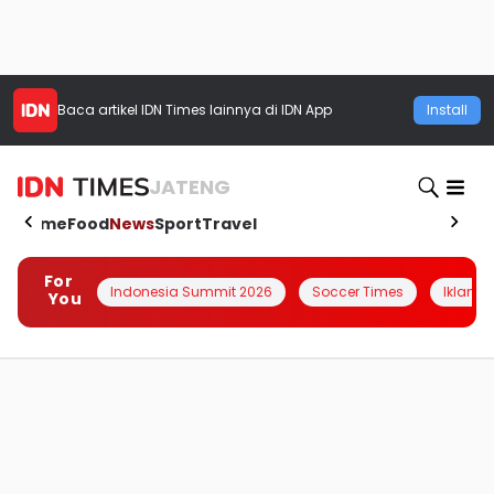
Baca artikel
IDN Times
lainnya di IDN App
Install
JATENG
Home
Food
News
Sport
Travel
For
Indonesia Summit 2026
Soccer Times
Iklanin 
You