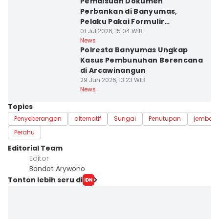
Pemalsuan Dokumen
Perbankan di Banyumas,
Pelaku Pakai Formulir
Kedaluarsa
01 Jul 2026, 15:04 WIB
News
Polresta Banyumas Ungkap
Kasus Pembunuhan Berencana
di Arcawinangun
29 Jun 2026, 13:23 WIB
News
Topics
Penyeberangan
alternatif
Sungai
Penutupan
jembat
Perahu
Editorial Team
Editor
Bandot Arywono
Tonton lebih seru di