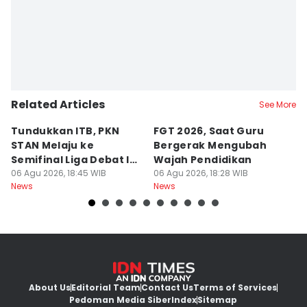
Related Articles
See More
Tundukkan ITB, PKN
FGT 2026, Saat Guru
[
STAN Melaju ke
Bergerak Mengubah
D
Semifinal Liga Debat IDN
Wajah Pendidikan
A
Times 2026
06 Agu 2026, 18:45 WIB
06 Agu 2026, 18:28 WIB
S
06
News
News
Ne
d
About Us
Editorial Team
Contact Us
Terms of Services
Pedoman Media Siber
Index
Sitemap