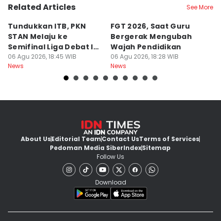
Related Articles
See More
Tundukkan ITB, PKN
FGT 2026, Saat Guru
[
STAN Melaju ke
Bergerak Mengubah
D
Semifinal Liga Debat IDN
Wajah Pendidikan
A
Times 2026
06 Agu 2026, 18:45 WIB
06 Agu 2026, 18:28 WIB
S
06
News
News
Ne
d
About Us
Editorial Team
Contact Us
Terms of Services
Pedoman Media Siber
Index
Sitemap
Follow Us
Download