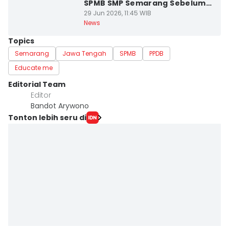
SPMB SMP Semarang Sebelum
Dikunci
29 Jun 2026, 11:45 WIB
News
Topics
Semarang
Jawa Tengah
SPMB
PPDB
Educate me
Editorial Team
Editor
Bandot Arywono
Tonton lebih seru di