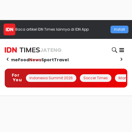
Baca artikel
IDN Times
lainnya di IDN App
Install
JATENG
Home
Food
News
Sport
Travel
For
Indonesia Summit 2026
Soccer Times
Iklanin 
You