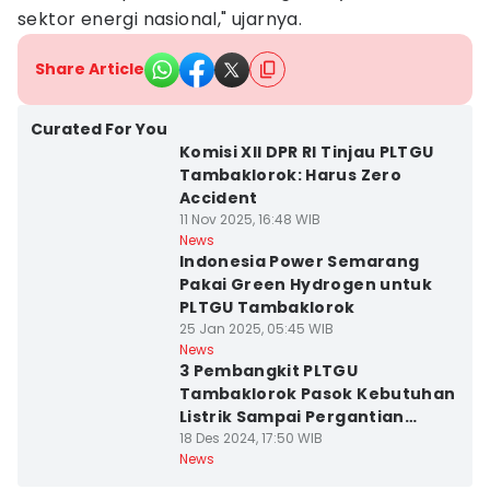
sektor energi nasional," ujarnya.
Share Article
Curated For You
Komisi XII DPR RI Tinjau PLTGU
Tambaklorok: Harus Zero
Accident
11 Nov 2025, 16:48 WIB
News
Indonesia Power Semarang
Pakai Green Hydrogen untuk
PLTGU Tambaklorok
25 Jan 2025, 05:45 WIB
News
3 Pembangkit PLTGU
Tambaklorok Pasok Kebutuhan
Listrik Sampai Pergantian
Tahun
18 Des 2024, 17:50 WIB
News