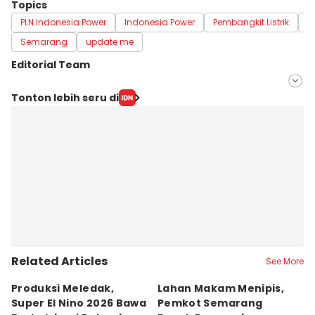
Topics
PLN Indonesia Power
Indonesia Power
Pembangkit Listrik
B
Semarang
update me
Editorial Team
Editor
Tonton lebih seru di
Fariz Fardianto
Editor
Dhana Kencana
Related Articles
See More
Produksi Meledak,
Lahan Makam Menipis,
L
Super El Nino 2026 Bawa
Pemkot Semarang
F