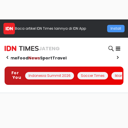
Baca artikel
IDN Times
lainnya di IDN App
Install
JATENG
Home
Food
News
Sport
Travel
For
Indonesia Summit 2026
Soccer Times
Iklanin 
You