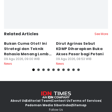
Related Articles
See More
Bukan Cuma Otot! Ini
Dirut Agrinas Sebut
A
Strategi dan Teknik
KDMP Diharapkan Buka
K
Rahasia Menang Lomba
Akses Pasar bagi Petani
d
Panjat Pinang
09 Agu 2026, 09:00 WIB
09 Agu 2026, 08:53 WIB
S
09
News
News
Ne
About Us
Editorial Team
Contact Us
Terms of Services
Pedoman Media Siber
Index
Sitemap
Follow Us