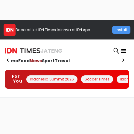
Baca artikel
IDN Times
lainnya di IDN App
Install
JATENG
Home
Food
News
Sport
Travel
For
Indonesia Summit 2026
Soccer Times
Iklanin 
You