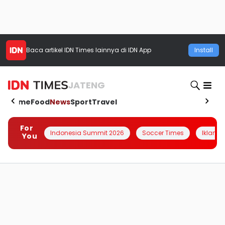
Baca artikel
IDN Times
lainnya di IDN App
Install
JATENG
Home
Food
News
Sport
Travel
For
Indonesia Summit 2026
Soccer Times
Iklanin 
You