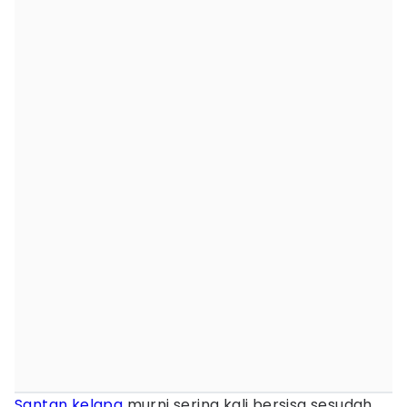
Santan
kelapa
murni sering kali bersisa sesudah