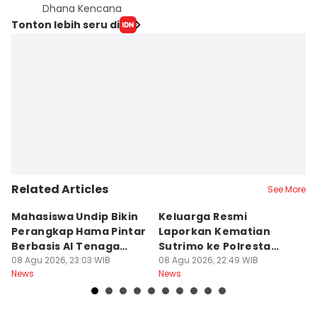
Dhana Kencana
Tonton lebih seru di
Related Articles
See More
Mahasiswa Undip Bikin
Keluarga Resmi
P
Perangkap Hama Pintar
Laporkan Kematian
S
Berbasis AI Tenaga
Sutrimo ke Polresta
B
Surya
08 Agu 2026, 23:03 WIB
Banyumas
08 Agu 2026, 22:49 WIB
G
08
News
News
Ne