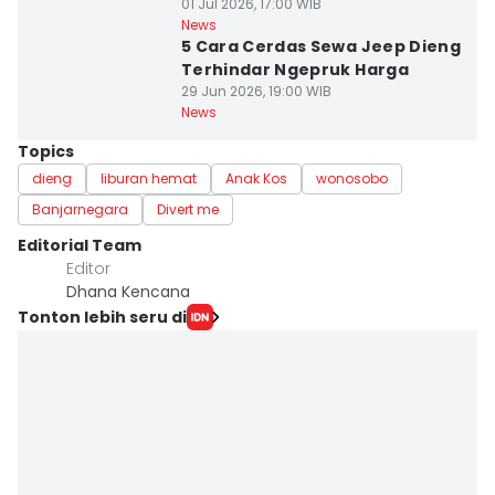
01 Jul 2026, 17:00 WIB
News
5 Cara Cerdas Sewa Jeep Dieng
Terhindar Ngepruk Harga
29 Jun 2026, 19:00 WIB
News
Topics
dieng
liburan hemat
Anak Kos
wonosobo
Banjarnegara
Divert me
Editorial Team
Editor
Dhana Kencana
Tonton lebih seru di