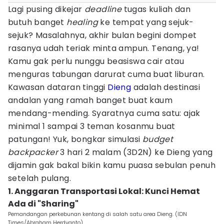
Lagi pusing dikejar
deadline
tugas kuliah dan
butuh banget
healing
ke tempat yang sejuk-
sejuk? Masalahnya, akhir bulan begini dompet
rasanya udah teriak minta ampun. Tenang, ya!
Kamu gak perlu nunggu beasiswa cair atau
menguras tabungan darurat cuma buat liburan.
Kawasan dataran tinggi
Dieng
adalah destinasi
andalan yang ramah banget buat kaum
mendang-mending. Syaratnya cuma satu: ajak
minimal 1 sampai 3 teman kosanmu buat
patungan! Yuk, bongkar simulasi
budget
backpacker
3 hari 2 malam (3D2N) ke Dieng yang
dijamin gak bakal bikin kamu puasa sebulan penuh
setelah pulang.
1. Anggaran Transportasi Lokal: Kunci Hemat
Ada di "Sharing"
Pemandangan perkebunan kentang di salah satu area Dieng. (IDN
Times/Abraham Herdyanto)