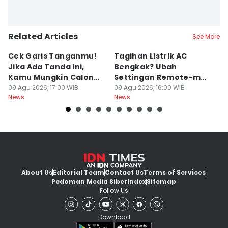
Related Articles
See More
Cek Garis Tanganmu!
Tagihan Listrik AC
R
Jika Ada Tanda Ini,
Bengkak? Ubah
Ga
Kamu Mungkin Calon
Settingan Remote-mu
B
Orang Sukses
09 Agu 2026, 17:00 WIB
ke Mode Ini Mulai Nanti
09 Agu 2026, 16:00 WIB
B
09
News
News
Ne
Malam
L
About Us
Editorial Team
Contact Us
Terms of Services
Pedoman Media Siber
Index
Sitemap
Follow Us
Download