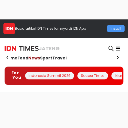
Baca artikel
IDN Times
lainnya di IDN App
Install
JATENG
Home
Food
News
Sport
Travel
For
Indonesia Summit 2026
Soccer Times
Iklanin 
You