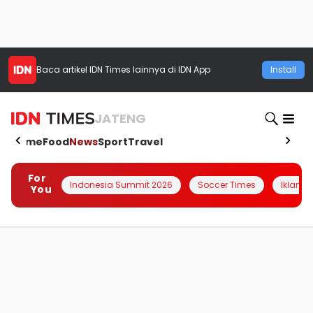
Baca artikel
IDN Times
lainnya di IDN App
Install
JATENG
Home
Food
News
Sport
Travel
For
Indonesia Summit 2026
Soccer Times
Iklanin 
You