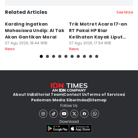
Related Articles
See More
Karding Ingatkan
Trik Motret Acara 17-an
N
Mahasiswa Undip: AI Tak
RT Pakai HP Biar
C
Akan Gantikan Moral
Kelihatan Kayak Liputan
1
07 Agu 2026, 18:44 WIB
Festival Nasional
07 Agu 2026, 17:54 WIB
M
07
News
News
Ne
About Us
Editorial Team
Contact Us
Terms of Services
Pedoman Media Siber
Index
Sitemap
Follow Us
Download