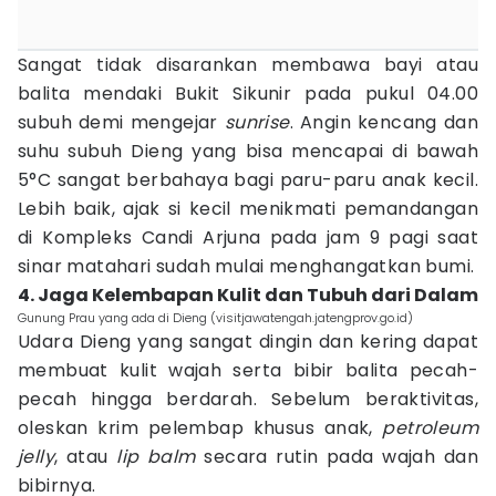
Sangat tidak disarankan membawa bayi atau
balita mendaki Bukit Sikunir pada pukul 04.00
subuh demi mengejar
sunrise
. Angin kencang dan
suhu subuh Dieng yang bisa mencapai di bawah
5°C sangat berbahaya bagi paru-paru anak kecil.
Lebih baik, ajak si kecil menikmati pemandangan
di Kompleks Candi Arjuna pada jam 9 pagi saat
sinar matahari sudah mulai menghangatkan bumi.
4. Jaga Kelembapan Kulit dan Tubuh dari Dalam
Gunung Prau yang ada di Dieng (visitjawatengah.jatengprov.go.id)
Udara Dieng yang sangat dingin dan kering dapat
membuat kulit wajah serta bibir balita pecah-
pecah hingga berdarah. Sebelum beraktivitas,
oleskan krim pelembap khusus anak,
petroleum
jelly
, atau
lip balm
secara rutin pada wajah dan
bibirnya.