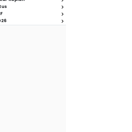
tus
FF
026