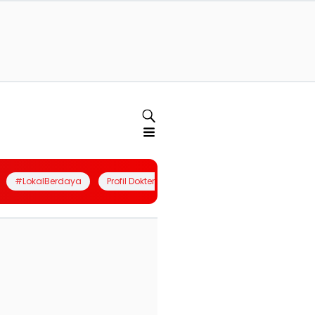
#LokalBerdaya
Profil Dokter
Quiz
Join Community