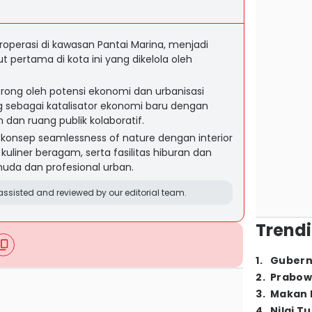
operasi di kawasan Pantai Marina, menjadi
t pertama di kota ini yang dikelola oleh
rong oleh potensi ekonomi dan urbanisasi
 sebagai katalisator ekonomi baru dengan
dan ruang publik kolaboratif.
konsep seamlessness of nature dengan interior
 kuliner beragam, serta fasilitas hiburan dan
uda dan profesional urban.
ssisted and reviewed by our editorial team.
Trendi
1
.
Gubern
2
.
Prabow
3
.
Makan B
4
.
Nilai T