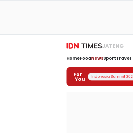
JATENG
Home
Food
News
Sport
Travel
For
Indonesia Summit 202
You