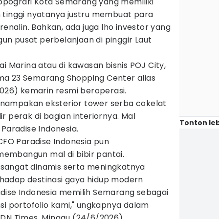
opografi Kota Semarang yang memiliki
 tinggi nyatanya justru membuat para
renalin. Bahkan, ada juga lho investor yang
n pusat perbelanjaan di pinggir Laut
i Marina atau di kawasan bisnis POJ City,
ma 23 Semarang Shopping Center alias
2026) kemarin resmi beroperasi.
nampakan eksterior tower serba cokelat
r perak di bagian interiornya. Mal
Tonton leb
 Paradise Indonesia.
 CFO Paradise Indonesia pun
embangun mal di bibir pantai.
sangat dinamis serta meningkatnya
hadap destinasi gaya hidup modern
dise Indonesia memilih Semarang sebagai
si portofolio kami," ungkapnya dalam
IDN Times, Minggu (24/6/2026).