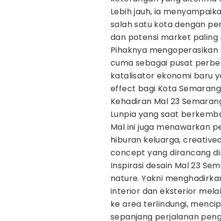
Lebih jauh, ia menyampaik
salah satu kota dengan pe
dan potensi market paling m
Pihaknya mengoperasikan 
cuma sebagai pusat perbel
katalisator ekonomi baru 
effect bagi Kota Semarang
Kehadiran Mal 23 Semarang
Lunpia yang saat berkemba
Mal ini juga menawarkan p
hiburan keluarga, creative
concept yang dirancang di
Inspirasi desain Mal 23 Se
nature. Yakni menghadirka
interior dan eksterior mel
ke area terlindungi, menci
sepanjang perjalanan peng