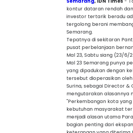
Semarang
, IDN Times
- T
kontur dataran rendah dan
investor tertarik beradu ad
tergolong berani membangu
Semarang.
Tepatnya di sekitaran Panta
pusat perbelanjaan berna
Mal 23, Sabtu siang (23/6/
Mal 23 Semarang punya pe
yang dipadukan dengan keli
tersebut dioperasikan oleh
Surina, sebagai Director &
mengutarakan alasannya m
"Perkembangan kota yang 
kebutuhan masyarakat ter
menjadi alasan utama Para
bagian penting dari ekspan
keterangan yang diterima 