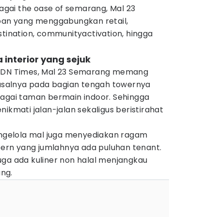
gai the oase of semarang, Mal 23
rban yang menggabungkan retail,
stination, communityactivation, hingga
.
interior yang sejuk
 IDN Times, Mal 23 Semarang memang
 Pasalnya pada bagian tengah towernya
bagai taman bermain indoor. Sehingga
ikmati jalan-jalan sekaligus beristirahat
pengelola mal juga menyediakan ragam
stern yang jumlahnya ada puluhan tenant.
l juga ada kuliner non halal menjangkau
ng.