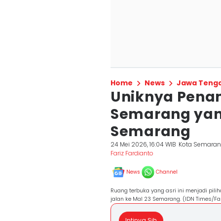
Home
News
Jawa Teng
Uniknya Pena
Semarang yang 
Semarang
24 Mei 2026, 16:04 WIB
Kota Semara
Fariz Fardianto
News
Channel
Ruang terbuka yang asri ini menjadi pil
jalan ke Mal 23 Semarang. (IDN Times/Far
Intinya Sih