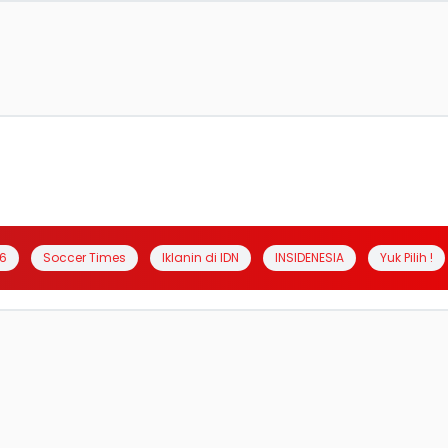
6
Soccer Times
Iklanin di IDN
INSIDENESIA
Yuk Pilih !