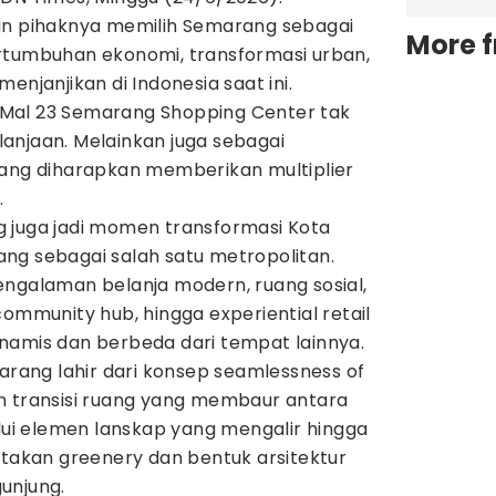
an pihaknya memilih Semarang sebagai
More 
rtumbuhan ekonomi, transformasi urban,
enjanjikan di Indonesia saat ini.
Mal 23 Semarang Shopping Center tak
anjaan. Melainkan juga sebagai
yang diharapkan memberikan multiplier
.
 juga jadi momen transformasi Kota
ng sebagai salah satu metropolitan.
engalaman belanja modern, ruang sosial,
community hub, hingga experiential retail
namis dan berbeda dari tempat lainnya.
marang lahir dari konsep seamlessness of
n transisi ruang yang membaur antara
alui elemen lanskap yang mengalir hingga
ptakan greenery dan bentuk arsitektur
unjung.