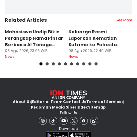
Related Articles
See More
Mahasiswa Undip Bikin
Keluarga Resmi
P
Perangkap Hama Pintar
Laporkan Kematian
S
Berbasis AI Tenaga
Sutrimo ke Polresta
B
Surya
08 Agu 2026, 23:03 WIB
Banyumas
08 Agu 2026, 22:49 WIB
G
08
News
News
Ne
About Us
Editorial Team
Contact Us
Terms of Services
Pedoman Media Siber
Index
Sitemap
Follow Us
Download