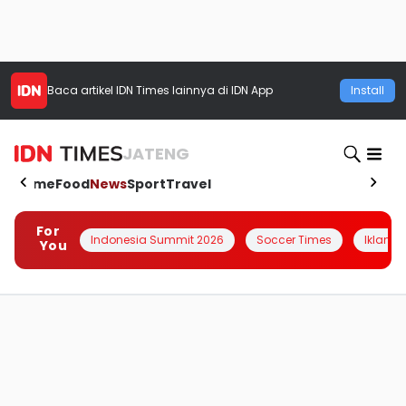
Baca artikel
IDN Times
lainnya di IDN App
Install
JATENG
Home
Food
News
Sport
Travel
For
Indonesia Summit 2026
Soccer Times
Iklanin 
You