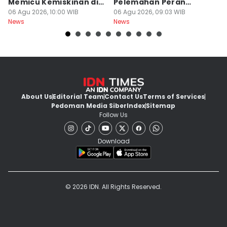
Memicu Kemiskinan di
Pelemahan Peran
K
Jawa Tengah
06 Agu 2026, 10:00 WIB
Inspektorat
06 Agu 2026, 09:03 WIB
06
News
News
Ne
About Us
Editorial Team
Contact Us
Terms of Services
Pedoman Media Siber
Index
Sitemap
Follow Us
Download
© 2026 IDN. All Rights Reserved.