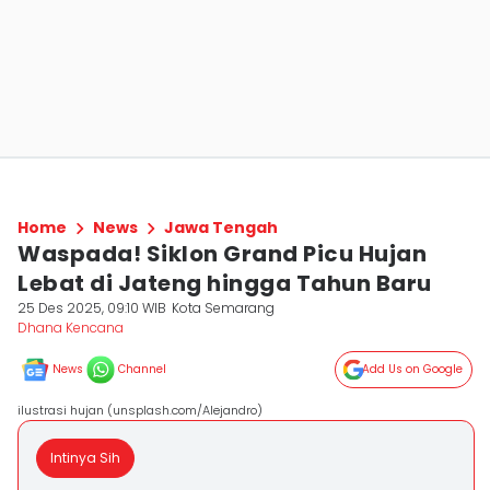
Home
News
Jawa Tengah
Waspada! Siklon Grand Picu Hujan
Lebat di Jateng hingga Tahun Baru
25 Des 2025, 09:10 WIB
Kota Semarang
Dhana Kencana
News
Channel
Add Us on Google
ilustrasi hujan (unsplash.com/Alejandro)
Intinya Sih