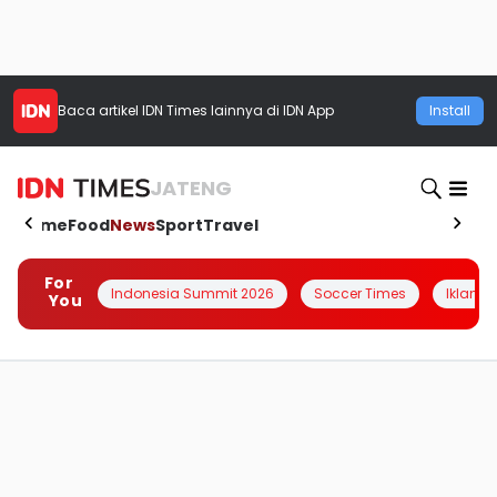
Baca artikel
IDN Times
lainnya di IDN App
Install
JATENG
Home
Food
News
Sport
Travel
For
Indonesia Summit 2026
Soccer Times
Iklanin 
You