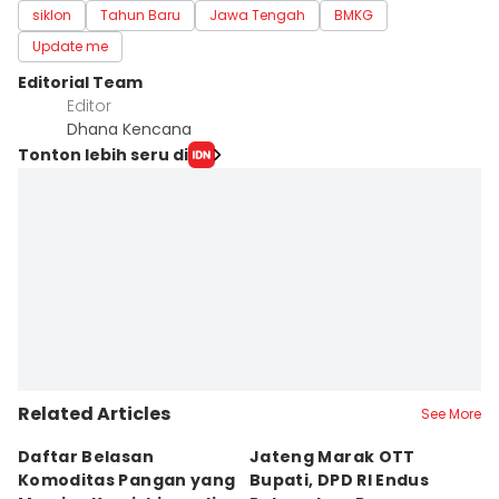
siklon
Tahun Baru
Jawa Tengah
BMKG
Update me
Editorial Team
Editor
Dhana Kencana
Tonton lebih seru di
Related Articles
See More
Daftar Belasan
Jateng Marak OTT
B
Komoditas Pangan yang
Bupati, DPD RI Endus
F