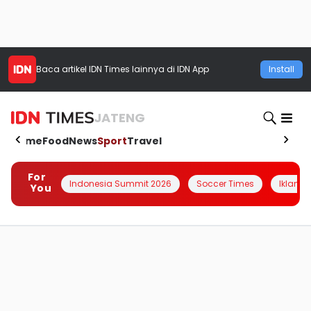
Baca artikel
IDN Times
lainnya di IDN App
Install
JATENG
Home
Food
News
Sport
Travel
For
Indonesia Summit 2026
Soccer Times
Iklanin 
You