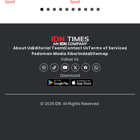
Sport
Sport
Sp
S
About Us
Editorial Team
Contact Us
Terms of Services
Pedoman Media Siber
Index
Sitemap
Follow Us
Download
© 2026 IDN. All Rights Reserved.