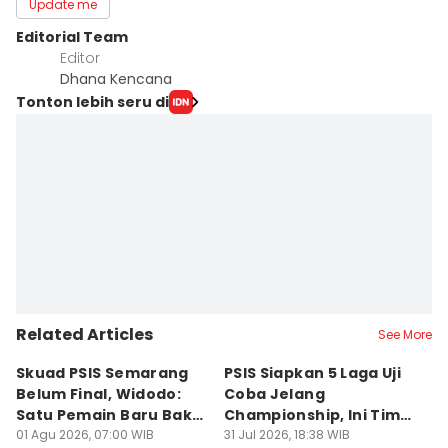
Update me
Editorial Team
Editor
Dhana Kencana
Tonton lebih seru di
Related Articles
See More
Skuad PSIS Semarang
PSIS Siapkan 5 Laga Uji
Bi
Belum Final, Widodo:
Coba Jelang
A
Satu Pemain Baru Bakal
Championship, Ini Tim
G
Gabung
01 Agu 2026, 07:00 WIB
Calon Lawan
31 Jul 2026, 18:38 WIB
T
31