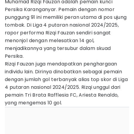
Muhamad Rizqi Fauzan adalah pemain kunci
Persika Karanganyar. Pemain dengan nomor
punggung 91 ini memiliki peran utama di pos ujung
tombak. Di Liga 4 putaran nasional 2024/2025,
rapor performa Rizqi Fauzan sendiri sangat
menonjol dengan melesatkan 14 gol,
menjadikannya yang tersubur dalam skuad
Persika.
Rizqi Fauzan juga mendapatkan penghargaan
individu lain. Dirinya dinobatkan sebagai pemain
dengan jumlah gol terbanyak alias top skor di Liga
4 putaran nasional 2024/2025. Rizqi unggul dari
pemain Tri Brata Rafflesia FC, Ariesta Renaldo,
yang mengemas 10 gol.