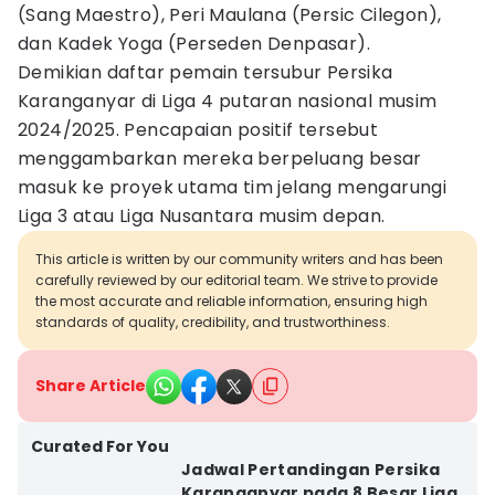
(Sang Maestro), Peri Maulana (Persic Cilegon),
dan Kadek Yoga (Perseden Denpasar).
Demikian daftar pemain tersubur Persika
Karanganyar di Liga 4 putaran nasional musim
2024/2025. Pencapaian positif tersebut
menggambarkan mereka berpeluang besar
masuk ke proyek utama tim jelang mengarungi
Liga 3 atau Liga Nusantara musim depan.
This article is written by our community writers and has been
carefully reviewed by our editorial team. We strive to provide
the most accurate and reliable information, ensuring high
standards of quality, credibility, and trustworthiness.
Share Article
Curated For You
Jadwal Pertandingan Persika
Karanganyar pada 8 Besar Liga