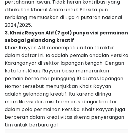
pertahanan lawan. Tidak heran kontribusi yang
dibukukan Khoirul Anam untuk Persika pun
terbilang memuaskan di Liga 4 putaran nasional
2024/2025.
3. Khaiz Rayyan Alif (7 gol) punya visi permainan
sebagai gelandang kreatif
Khaiz Rayyan Alif menempati urutan terakhir
dalam daftar ini. Ia adalah pemain andalan Persika
Karanganyar di sektor lapangan tengah. Dengan
kata lain, Khaiz Rayyan biasa memerankan
pemain bernomor punggung 10 di atas lapangan.
Nomor tersebut menunjukkan Khaiz Rayyan
adalah gelandang kreatif. Itu karena dirinya
memiliki visi dan misi bermain sebagai kreator
dalam pola permainan Persika. Khaiz Rayyan juga
berperan dalam kreativitas skema penyerangan
tim untuk berburu gol.