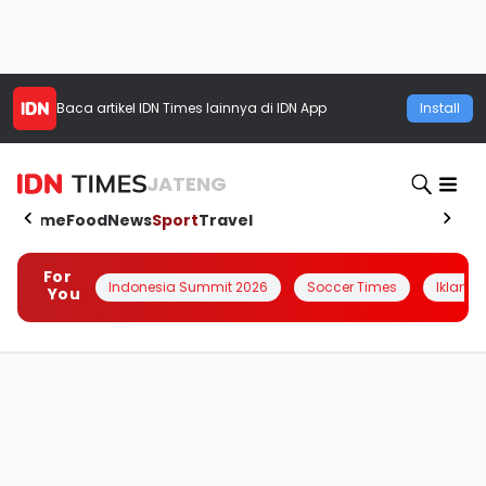
Baca artikel
IDN Times
lainnya di IDN App
Install
JATENG
Home
Food
News
Sport
Travel
For
Indonesia Summit 2026
Soccer Times
Iklanin 
You