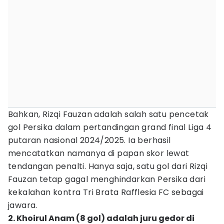
Bahkan, Rizqi Fauzan adalah salah satu pencetak
gol Persika dalam pertandingan grand final Liga 4
putaran nasional 2024/2025. Ia berhasil
mencatatkan namanya di papan skor lewat
tendangan penalti. Hanya saja, satu gol dari Rizqi
Fauzan tetap gagal menghindarkan Persika dari
kekalahan kontra Tri Brata Rafflesia FC sebagai
jawara.
2. Khoirul Anam (8 gol) adalah juru gedor di