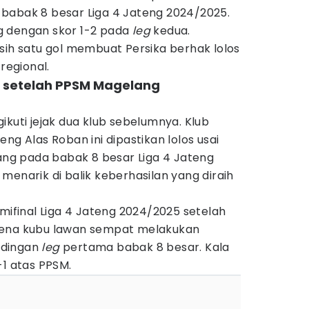
babak 8 besar Liga 4 Jateng 2024/2025.
g dengan skor 1-2 pada
leg
kedua.
sih satu gol membuat Persika berhak lolos
regional.
os setelah PPSM Magelang
ikuti jejak dua klub sebelumnya. Klub
ng Alas Roban ini dipastikan lolos usai
g pada babak 8 besar Liga 4 Jateng
menarik di balik keberhasilan yang diraih
emifinal Liga 4 Jateng 2024/2025 setelah
 karena kubu lawan sempat melakukan
ndingan
leg
pertama babak 8 besar. Kala
-1 atas PPSM.