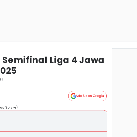
e Semifinal Liga 4 Jawa
2025
ng
Add Us on Google
kus Spiske)