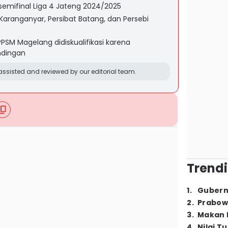
 semifinal Liga 4 Jateng 2024/2025
 Karanganyar, Persibat Batang, dan Persebi
PPSM Magelang didiskualifikasi karena
ndingan
ssisted and reviewed by our editorial team.
Trendi
1
.
Gubern
2
.
Prabow
3
.
Makan B
4
.
Nilai T