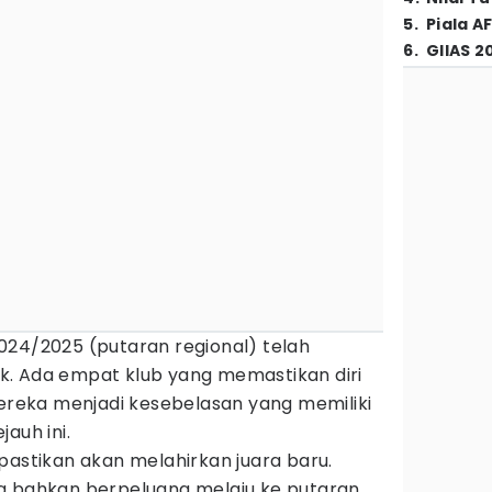
5
.
Piala A
6
.
GIIAS 2
024/2025 (putaran regional) telah
. Ada empat klub yang memastikan diri
Mereka menjadi kesebelasan yang memiliki
auh ini.
pastikan akan melahirkan juara baru.
a bahkan berpeluang melaju ke putaran