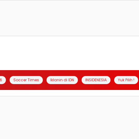
6
Soccer Times
Iklanin di IDN
INSIDENESIA
Yuk Pilih !