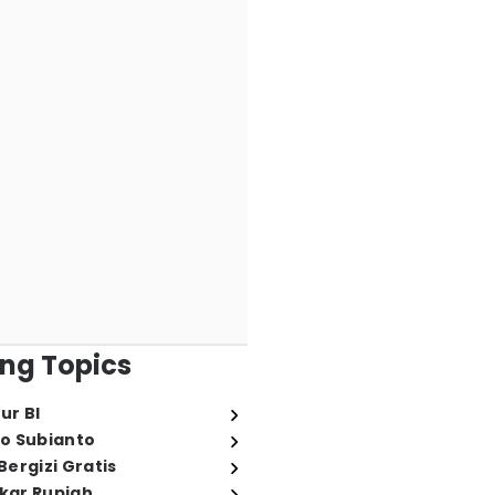
ng Topics
ur BI
o Subianto
ergizi Gratis
ukar Rupiah