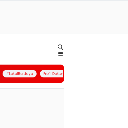
#LokalBerdaya
Profil Dokter
Quiz
Join Community