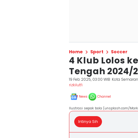
Home
Sport
Soccer
4 Klub Lolos k
Tengah 2024/
19 Feb 2025, 03:00 WIB
Kota Semara
rizkilutfi
News
Channel
Ilustrasi sepak bola (unsplash.com/Mar
Intinya Sih