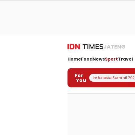
JATENG
Home
Food
News
Sport
Travel
For
Indonesia Summit 202
You