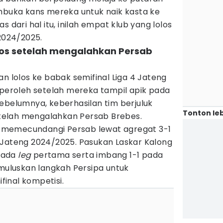
embuka kans mereka untuk naik kasta ke
s dari hal itu, inilah empat klub yang lolos
 2024/2025.
olos setelah mengalahkan Persab
an lolos ke babak semifinal Liga 4 Jateng
iperoleh setelah mereka tampil apik pada
ebelumnya, keberhasilan tim berjuluk
Tonton leb
setelah mengalahkan Persab Brebes.
memecundangi Persab lewat agregat 3-1
 Jateng 2024/2025. Pasukan Laskar Kalong
pada
leg
pertama serta imbang 1-1 pada
emuluskan langkah Persipa untuk
inal kompetisi.