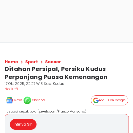
Home
Sport
Soccer
Ditahan Persipal, Persiku Kudus
Perpanjang Puasa Kemenangan
17 Okt 2025, 22:27 WIB
Kab. Kudus
rizkilutfi
News
Channel
Add Us on Google
ilustrasi sepak bola (pexels.com/Franco Monsalvo)
Intinya Sih