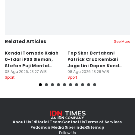
Related Articles
See More
Kendal Tornado Kalah
Top Skor Bertahan!
F
0-1 dari PSS Sleman,
Patrick Cruz Kembali
K
Stefan Puji Mental
Jaga Lini Depan Kendal
B
Pemain
08 Agu 2026, 23:27 WIB
Tornado
08 Agu 2026, 18:26 WIB
Li
08
Sport
Sport
Sp
About Us
Editorial Team
Contact Us
Terms of Services
Pedoman Media Siber
Index
Sitemap
Follow Us