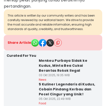
meniup peluit panjang tanda berakhirnya
pertandingan.
This article is written by our community writers and has been
carefully reviewed by our editorial team. We strive to provide
the most accurate and reliable information, ensuring high
standards of quality, credibility, and trustworthiness.
Share Article
Curated For You
Menkeu Purbaya Sidak ke
Kudus, Minta Bea Cukai
Berantas Rokok Ilegal
03 Okt 2025, 19:35 WIB
News
5 Kuliner Legendaris di Kudus,
Cobain Pindang Kerbau dan
Pecel Cingur yang Unik!
05 Okt 2025, 22:49 WIB
Food