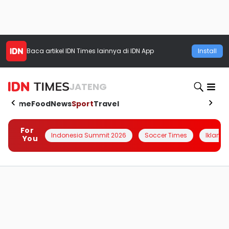
Baca artikel
IDN Times
lainnya di IDN App
Install
JATENG
Home
Food
News
Sport
Travel
For
Indonesia Summit 2026
Soccer Times
Iklanin 
You