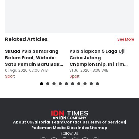
Related Articles
See More
Skuad PSIS Semarang
PSIS Siapkan 5 Laga Uji
Bi
Belum Final, Widodo:
Coba Jelang
A
Satu Pemain Baru Bakal
Championship, Ini Tim
G
Gabung
01 Agu 2026, 07:00 WIB
Calon Lawan
31 Jul 2026, 18:38 WIB
T
31
Sport
Sport
Sp
S
About Us
Editorial Team
Contact Us
Terms of Services
Pedoman Media Siber
Index
Sitemap
Follow Us