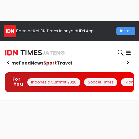
Baca artikel
IDN Times
lainnya di IDN App
Install
JATENG
Home
Food
News
Sport
Travel
For
Indonesia Summit 2026
Soccer Times
Iklanin 
You