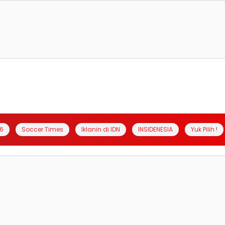
6
Soccer Times
Iklanin di IDN
INSIDENESIA
Yuk Pilih !