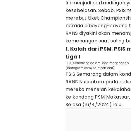
Ini menjadi pertandingan 
kesebelasan. Sebab, PSIS
merebut tiket Championship
berada dibayang-bayang te
RANS diyakini akan menamp
kemenangan saat saling b
1. Kalah dari PSM, PSI
Liga 1
PSIS Semarang dalam laga menghadapi R
(instagram.com/psisfcofficial)
PSIS Semarang dalam kondi
RANS Nusantara pada pekan
mereka menelan kekalahan
ke kandang PSM Makassar, 
Selasa (16/4/2024) lalu.