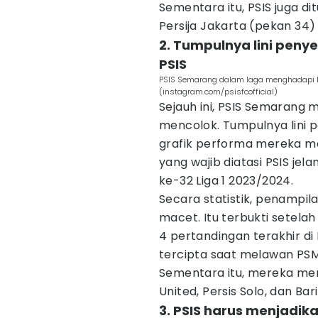
Sementara itu, PSIS juga d
Persija Jakarta (pekan 34)
2. Tumpulnya lini pen
PSIS
PSIS Semarang dalam laga menghadapi R
(instagram.com/psisfcofficial)
Sejauh ini, PSIS Semarang 
mencolok. Tumpulnya lini 
grafik performa mereka me
yang wajib diatasi PSIS j
ke-32 Liga 1 2023/2024.
Secara statistik, penampi
macet. Itu terbukti setel
4 pertandingan terakhir di 
tercipta saat melawan PSM
Sementara itu, mereka men
United, Persis Solo, dan Bar
3. PSIS harus menjadi