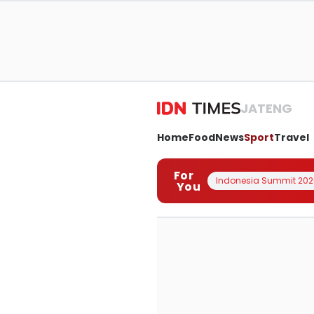
JATENG
Home
Food
News
Sport
Travel
For
Indonesia Summit 202
You