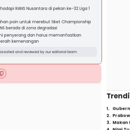
adapi RANS Nusantara di pekan ke-32 Liga 1
an poin untuk merebut tiket Championship
ANS berada di zona degradasi
 lini penyerang dan harus memanfaatkan
 meraih kemenangan
ssisted and reviewed by our editorial team.
Trendi
1
.
Gubern
2
.
Prabow
3
.
Makan B
4
.
Nilai T