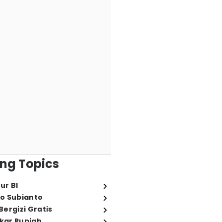
ng Topics
ur BI
o Subianto
ergizi Gratis
ukar Rupiah