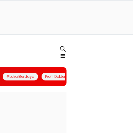
#LokalBerdaya
Profil Dokter
Quiz
Join Community