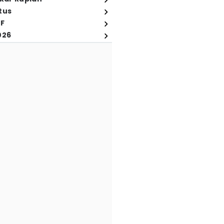
tus
FF
026