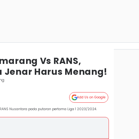
emarang Vs RANS,
a Jenar Harus Menang!
ng
Add Us on Google
ANS Nusantara pada putaran pertama Liga 1 2023/2024.