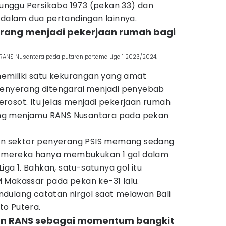
itunggu Persikabo 1973 (pekan 33) dan
 dalam dua pertandingan lainnya.
yerang menjadi pekerjaan rumah bagi
ANS Nusantara pada putaran pertama Liga 1 2023/2024.
memiliki satu kekurangan yang amat
penyerang ditengarai menjadi penyebab
rosot. Itu jelas menjadi pekerjaan rumah
elang menjamu RANS Nusantara pada pekan
lan sektor penyerang PSIS memang sedang
ah mereka hanya membukukan 1 gol dalam
Liga 1. Bahkan, satu-satunya gol itu
 Makassar pada pekan ke-31 lalu.
dulang catatan nirgol saat melawan Bali
ito Putera.
kan RANS sebagai momentum bangkit