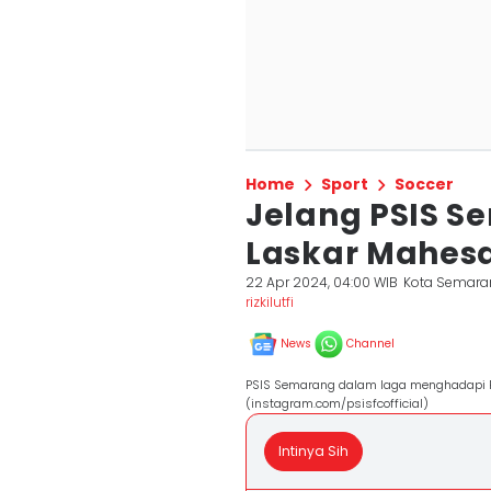
Home
Sport
Soccer
Jelang PSIS S
Laskar Mahes
22 Apr 2024, 04:00 WIB
Kota Semara
rizkilutfi
News
Channel
PSIS Semarang dalam laga menghadapi R
(instagram.com/psisfcofficial)
Intinya Sih