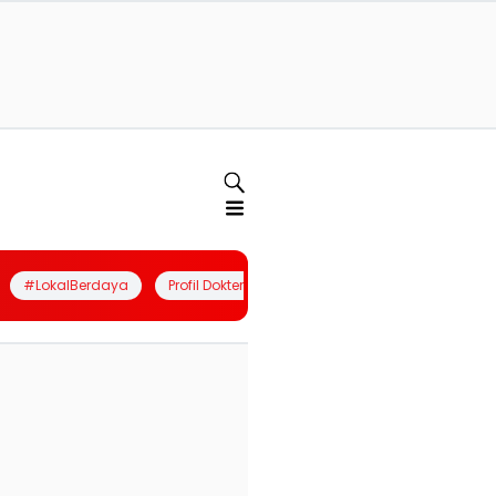
#LokalBerdaya
Profil Dokter
Quiz
Join Community