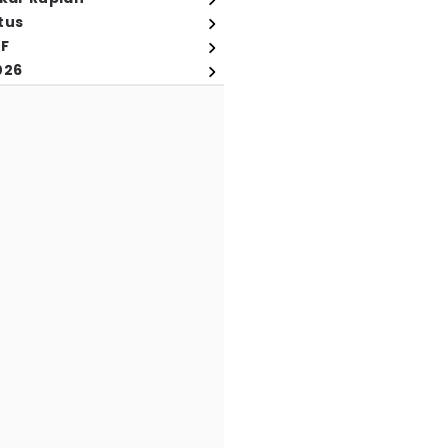
tus
FF
026