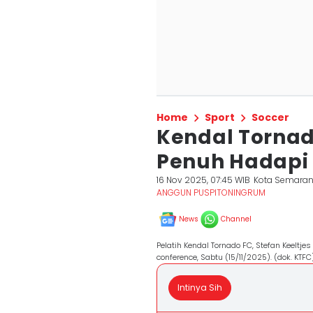
Home
Sport
Soccer
Kendal Torna
Penuh Hadapi
16 Nov 2025, 07:45 WIB
Kota Semara
ANGGUN PUSPITONINGRUM
News
Channel
Pelatih Kendal Tornado FC, Stefan Keeltj
conference, Sabtu (15/11/2025). (dok. KTFC
Intinya Sih