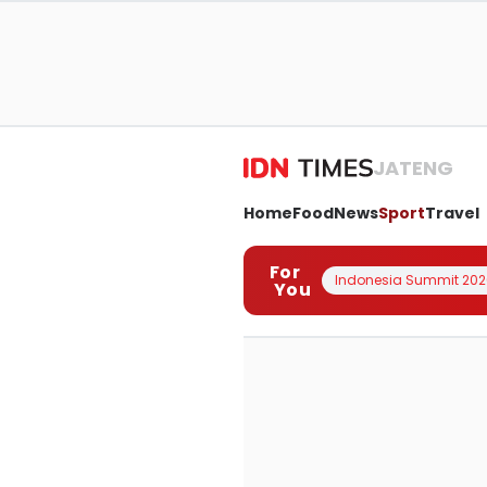
JATENG
Home
Food
News
Sport
Travel
For
Indonesia Summit 202
You