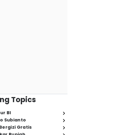
ng Topics
ur BI
o Subianto
ergizi Gratis
ukar Rupiah