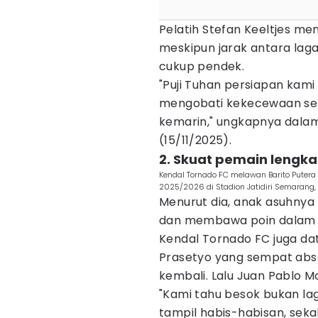
Pelatih Stefan Keeltjes m
meskipun jarak antara lag
cukup pendek.
"Puji Tuhan persiapan kami
mengobati kekecewaan sete
kemarin," ungkapnya dala
(15/11/2025).
2. Skuat pemain lengka
Kendal Tornado FC melawan Barito Puter
2025/2026 di Stadion Jatidiri Semarang, 
Menurut dia, anak asuhnya 
dan membawa poin dalam l
Kendal Tornado FC juga da
Prasetyo yang sempat abse
kembali. Lalu Juan Pablo Mo
"Kami tahu besok bukan l
tampil habis-habisan, sek