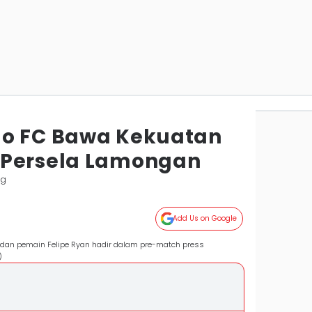
do FC Bawa Kekuatan
 Persela Lamongan
ng
Add Us on Google
es dan pemain Felipe Ryan hadir dalam pre-match press
)