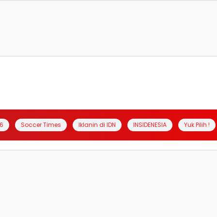
6
Soccer Times
Iklanin di IDN
INSIDENESIA
Yuk Pilih !