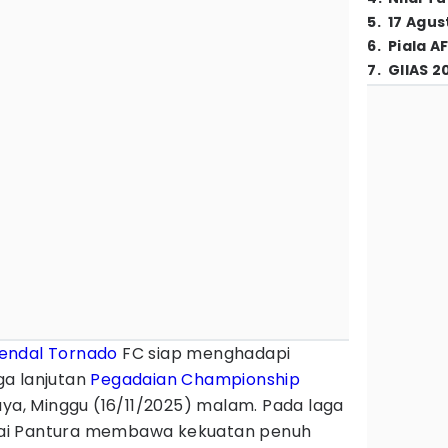
5
.
17 Agus
6
.
Piala A
7
.
GIIAS 2
endal
Tornado
FC siap menghadapi
a lanjutan
Pegadaian Championship
aya, Minggu (16/11/2025) malam. Pada laga
Badai Pantura membawa kekuatan penuh