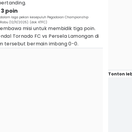
bertanding.
 3 poin
a dalam laga pekan kesepuluh Pegadaian Championship
Rabu (12/11/2025). (dok. KTFC)
 membawa misi untuk membidik tiga poin.
ndal Tornado FC vs Persela Lamongan di
m tersebut bermain imbang 0-0.
Tonton leb