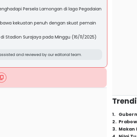
enghadapi Persela Lamongan di laga Pegadaian
mbawa kekuatan penuh dengan skuat pemain
di Stadion Surajaya pada Minggu (16/11/2025)
ssisted and reviewed by our editorial team.
Trendi
1
.
Gubern
2
.
Prabow
3
.
Makan B
4
.
Nilai T