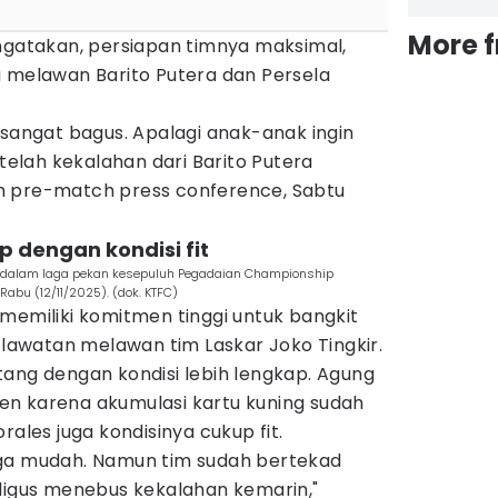
More 
engatakan, persiapan timnya maksimal,
a melawan Barito Putera dan Persela
 sangat bagus. Apalagi anak-anak ingin
lah kekalahan dari Barito Putera
m pre-match press conference, Sabtu
p dengan kondisi fit
a dalam laga pekan kesepuluh Pegadaian Championship
Rabu (12/11/2025). (dok. KTFC)
memiliki komitmen tinggi untuk bangkit
awatan melawan tim Laskar Joko Tingkir.
tang dengan kondisi lebih lengkap. Agung
n karena akumulasi kartu kuning sudah
rales juga kondisinya cukup fit.
aga mudah. Namun tim sudah bertekad
aligus menebus kekalahan kemarin,"