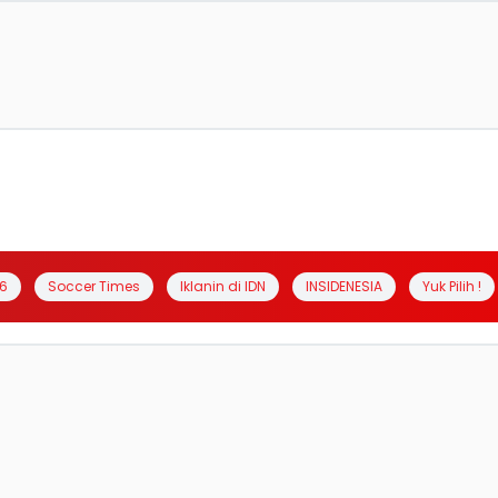
6
Soccer Times
Iklanin di IDN
INSIDENESIA
Yuk Pilih !