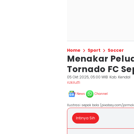
Home
Sport
Soccer
Menakar Pelu
Tornado FC Se
05 Okt 2025, 05:00 WIB
Kab. Kendal
rizkilutfi
News
Channel
Ilustrasi sepak bola (pixabay.com/jarmol
Intinya Sih