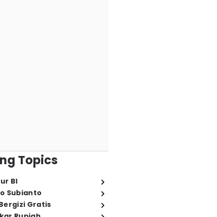
ng Topics
ur BI
o Subianto
ergizi Gratis
ukar Rupiah