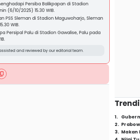
nghadapi Persiba Balikpapan di Stadion
nin (6/10/2025) 15.30 WIB.
n PSS Sleman di Stadion Maguwoharjo, Sleman
5.30 WIB.
 Persipal Palu di Stadion Gawalise, Palu pada
IB.
ssisted and reviewed by our editorial team.
Trendi
1
.
Gubern
2
.
Prabow
3
.
Makan B
4
.
Nilai T