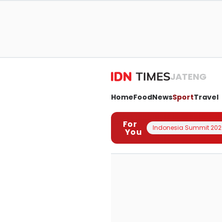
JATENG
Home
Food
News
Sport
Travel
For
Indonesia Summit 202
You