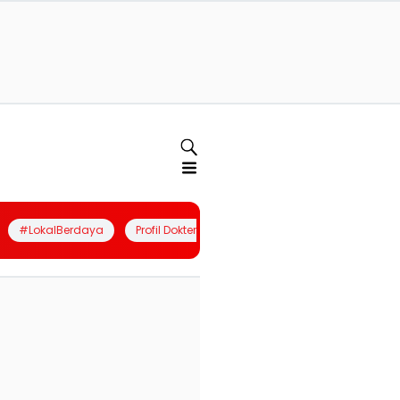
#LokalBerdaya
Profil Dokter
Quiz
Join Community