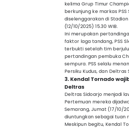
kelima Grup Timur Champi
berkunjung ke markas PSS 
diselenggarakan di Stadio
(12/10/2025) 15.30 WIB.
Ini merupakan pertandingan
faktor laga tandang, PSS S
terbukti setelah tim berju
pertandingan pembuka Ch
sempura. PSS selalu menan
Persiku Kudus, dan Deltras 
3. Kendal Tornado waj
Deltras
Deltras Sidoarjo menjadi l
Pertemuan mereka dijadwa
Semarang, Jumat (17/10/20
diuntungkan sebagai tuan 
Meskipun begitu, Kendal Tor