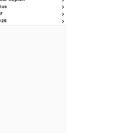
tus
FF
026