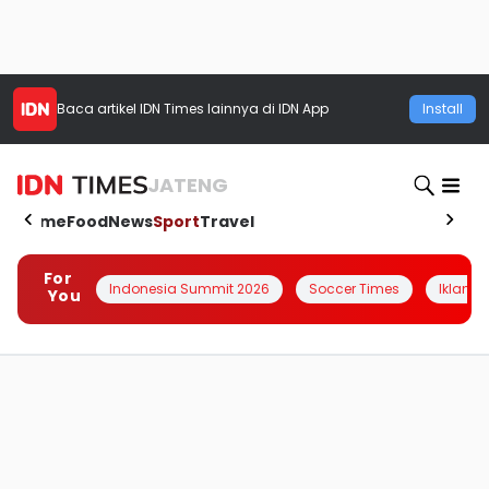
Baca artikel
IDN Times
lainnya di IDN App
Install
JATENG
Home
Food
News
Sport
Travel
For
Indonesia Summit 2026
Soccer Times
Iklanin 
You