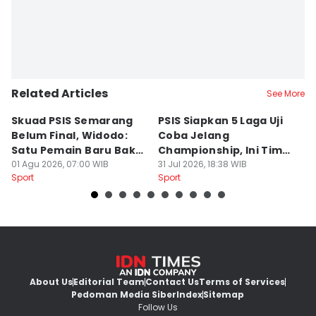
Related Articles
See More
Skuad PSIS Semarang
PSIS Siapkan 5 Laga Uji
Bi
Belum Final, Widodo:
Coba Jelang
A
Satu Pemain Baru Bakal
Championship, Ini Tim
G
Gabung
01 Agu 2026, 07:00 WIB
Calon Lawan
31 Jul 2026, 18:38 WIB
T
31
Sport
Sport
Sp
S
About Us
Editorial Team
Contact Us
Terms of Services
Pedoman Media Siber
Index
Sitemap
Follow Us