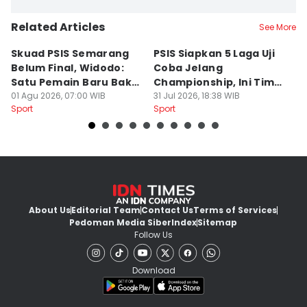
Related Articles
See More
Skuad PSIS Semarang
PSIS Siapkan 5 Laga Uji
Bi
Belum Final, Widodo:
Coba Jelang
A
Satu Pemain Baru Bakal
Championship, Ini Tim
G
Gabung
01 Agu 2026, 07:00 WIB
Calon Lawan
31 Jul 2026, 18:38 WIB
T
31
Sport
Sport
Sp
S
About Us
Editorial Team
Contact Us
Terms of Services
Pedoman Media Siber
Index
Sitemap
Follow Us
Download