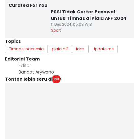
Curated For You
PSSI Tidak Carter Pesawat
untuk Timnas di Piala AFF 2024
11 Des 2024, 05:08 WIB
Sport
Topics
Timnas Indonesia
piala aff
laos
Update me
Editorial Team
Editor
Bandot Arywono
Tonton lebih seru di