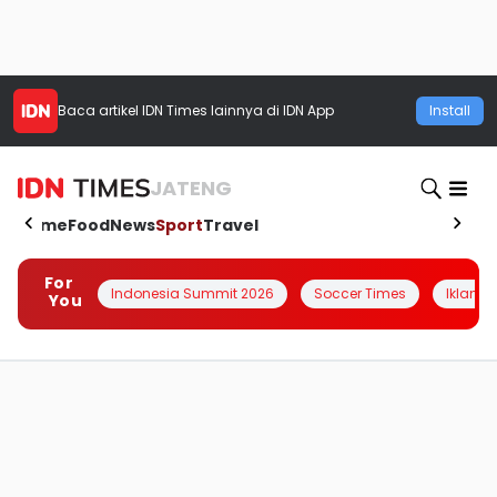
Baca artikel
IDN Times
lainnya di IDN App
Install
JATENG
Home
Food
News
Sport
Travel
For
Indonesia Summit 2026
Soccer Times
Iklanin 
You