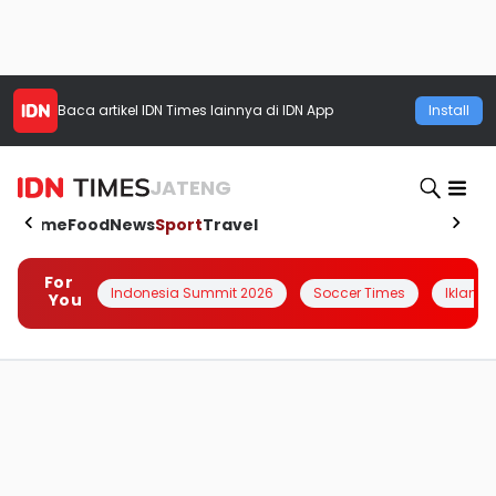
Baca artikel
IDN Times
lainnya di IDN App
Install
JATENG
Home
Food
News
Sport
Travel
For
Indonesia Summit 2026
Soccer Times
Iklanin 
You