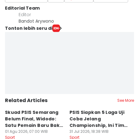
Editorial Team
Editor
Bandot Arywono
Tonton lebih seru di
Related Articles
See More
Skuad PSIS Semarang
PSIS Siapkan 5 Laga Uji
Bi
Belum Final, Widodo:
Coba Jelang
A
Satu Pemain Baru Bakal
Championship, Ini Tim
G
Gabung
01 Agu 2026, 07:00 WIB
Calon Lawan
31 Jul 2026, 18:38 WIB
T
31
Sport
Sport
Sp
S