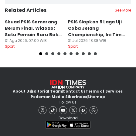
Related Articles
See More
Skuad PSIS Semarang
PSIS Siapkan 5 Laga Uji
Bi
Belum Final, Widodo:
Coba Jelang
A
Satu Pemain Baru Bakal
Championship, Ini Tim
G
Gabung
01 Agu 2026, 07:00 WIB
Calon Lawan
31 Jul 2026, 18:38 WIB
T
31
Sport
Sport
Sp
S
About Us
Editorial Team
Contact Us
Terms of Services
Pedoman Media Siber
Index
Sitemap
Follow Us
Download