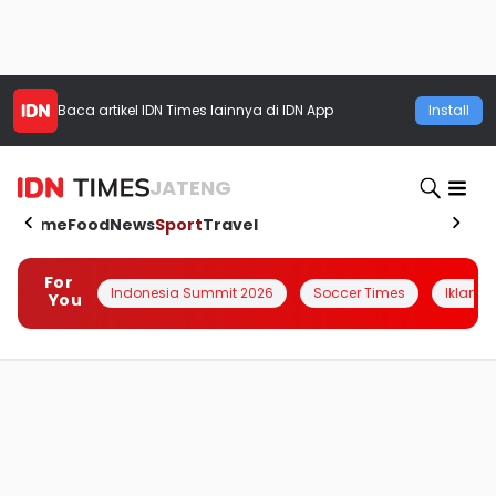
Baca artikel
IDN Times
lainnya di IDN App
Install
JATENG
Home
Food
News
Sport
Travel
For
Indonesia Summit 2026
Soccer Times
Iklanin 
You