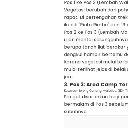
Pos 1 ke Pos 2 (Lembah Wal
Vegetasi berubah dari poh
rapat. Di pertengahan tre
ikonik "Pintu Rimba" dan "B
Pos 2 ke Pos 3 (Lembah Man
ujian mental sesungguhnya 
berupa tanah liat berakar
dengkul hampir bertemu da
karena vegetasi mulai te
mulai terlihat jelas di bel
jam.
3. Pos 3: Area Camp Te
Kawasan lereng Gunung Merbabu. (IDN 
Sangat disarankan bagi pe
bermalam di Pos 3 sebelu
subuhnya.