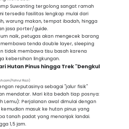
camp Suwanting tergolong sangat ramah
i tersedia fasilitas lengkap mulai dari
rsih, warung makan, tempat ibadah, hingga
n jasa porter/guide.
elum naik, petugas akan mengecek barang
membawa tenda double layer, sleeping
dan tidak membawa tisu basah karena
ga kebersihan lingkungan.
 Dari Hutan Pinus hingga Trek "Dengkul
h.com/Fahrul Razi)
ngan reputasinya sebagai "jalur fisik"
an mendatar. Mari kita bedah tiap posnya:
 Lemu): Perjalanan awal dimulai dengan
 kemudian masuk ke hutan pinus yang
pa tanah padat yang menanjak landai.
ga 1,5 jam.