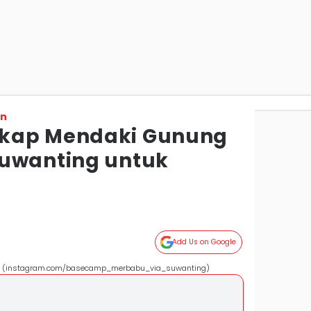
on
kap Mendaki Gunung
Suwanting untuk
Add Us on Google
g (instagram.com/basecamp_merbabu_via_suwanting)