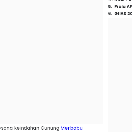
5
.
Piala A
6
.
GIIAS 2
esona keindahan Gunung
Merbabu