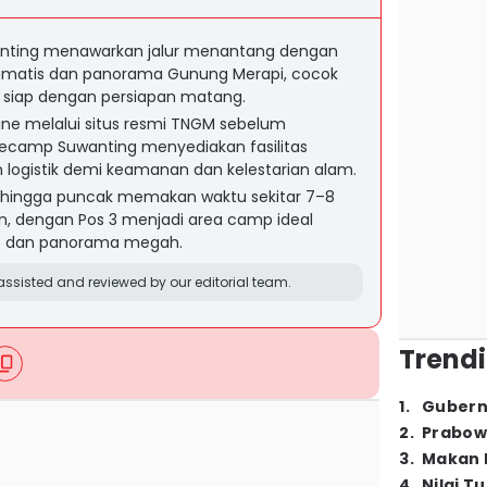
nting menawarkan jalur menantang dengan
matis dan panorama Gunung Merapi, cocok
 siap dengan persiapan matang.
nline melalui situs resmi TNGM sebelum
ecamp Suwanting menyediakan fasilitas
 logistik demi keamanan dan kelestarian alam.
 hingga puncak memakan waktu sekitar 7–8
n, dengan Pos 3 menjadi area camp ideal
at dan panorama megah.
ssisted and reviewed by our editorial team.
Trendi
1
.
Gubern
2
.
Prabow
3
.
Makan B
4
.
Nilai T