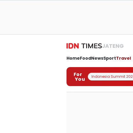
JATENG
Home
Food
News
Sport
Travel
For
Indonesia Summit 202
You