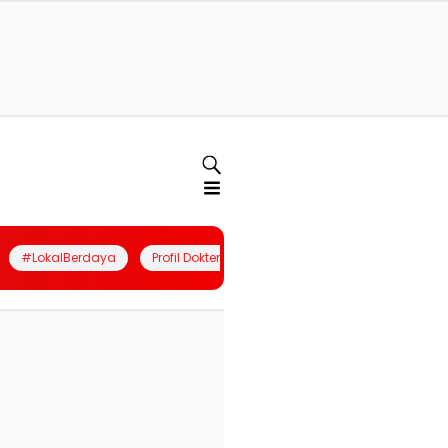
#LokalBerdaya
Profil Dokter
Quiz
Join Community