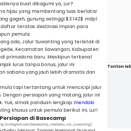
isnya buat dikagumi ya, Lur?
a hijau yang membentang luas berlatar
ng gagah, gunung setinggi $3.142$ mdpl
 daftar teratas destinasi impian para
upun pemula.
yang ada, Jalur Suwanting yang terletak di
dogede, Kecamatan Sawangan, Kabupaten
adi primadona baru. Meskipun terkenal
ak lurus tanpa bonus, jalur ini
Tonton leb
sabana yang jauh lebih dramatis dan
mula tapi tertantang untuk mencicipi jalur
lu. Dengan persiapan yang matang, jalur ini
ok. Yuk, simak panduan lengkap
mendaki
ng khusus untuk pemula berikut ini, Lur!
an Persiapan di Basecamp
ting (instagram.com/basecamp_merbabu_via_suwanting)
Merbabu lainnya, Taman Nasional Gunung