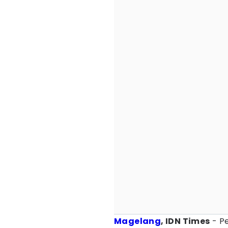
Magelang
, IDN Times
- P