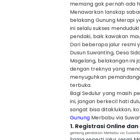
memang gak pernah ada hab
Menawarkan lanskap saban
belakang Gunung Merapi ya
ini selalu sukses menduduki
pendaki, baik kawakan ma
Dari beberapa jalur resmi 
Dusun Suwanting, Desa Si
Magelang, belakangan ini j
dengan treknya yang menanj
menyuguhkan pemandangan 
terbuka.
Bagi Sedulur yang masih pe
ini, jangan berkecil hati du
sangat bisa ditaklukkan, k
Gunung
Merbabu via Suwanti
1. Registrasi Online d
gerbang pendakian Merbabu via Suwan
Sama seperti jalur resmi 