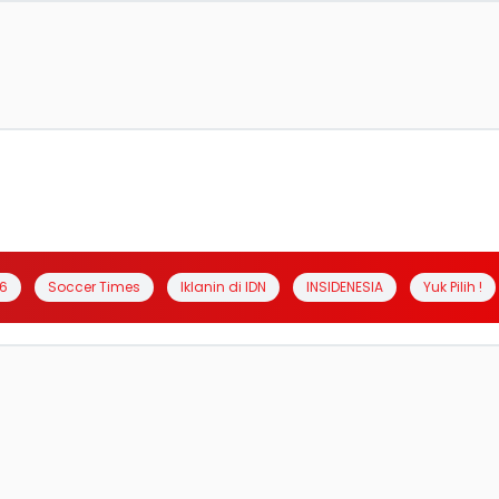
6
Soccer Times
Iklanin di IDN
INSIDENESIA
Yuk Pilih !