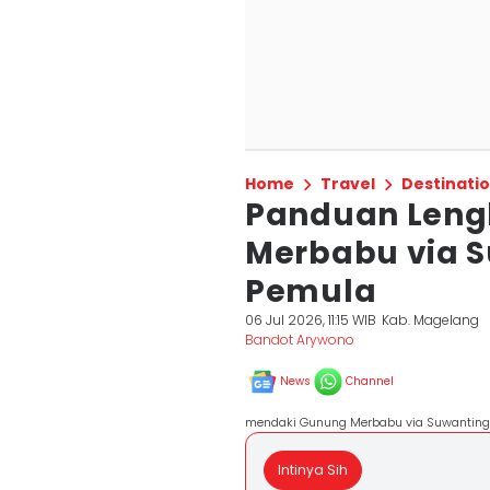
Home
Travel
Destinati
Panduan Leng
Merbabu via 
Pemula
06 Jul 2026, 11:15 WIB
Kab. Magelang
Bandot Arywono
News
Channel
mendaki Gunung Merbabu via Suwantin
Intinya Sih