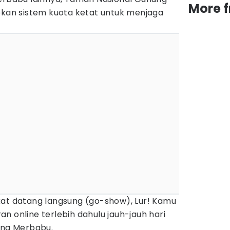
More 
an sistem kuota ketat untuk menjaga
kat datang langsung (go-show), Lur! Kamu
n online terlebih dahulu jauh-jauh hari
ung Merbabu.