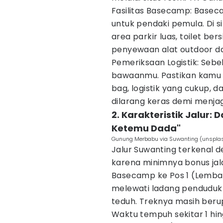
Fasilitas Basecamp: Base
untuk pendaki pemula. Di sin
area parkir luas, toilet be
penyewaan alat outdoor da
Pemeriksaan Logistik: Seb
bawaanmu. Pastikan kamu 
bag, logistik yang cukup, 
dilarang keras demi menja
2. Karakteristik Jalur:
Ketemu Dada"
Gunung Merbabu via Suwanting (unsplas
Jalur Suwanting terkenal de
karena minimnya bonus jal
Basecamp ke Pos 1 (Lembah
melewati ladang penduduk
teduh. Treknya masih beru
Waktu tempuh sekitar 1 hing