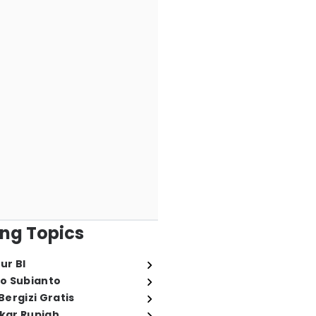
ng Topics
ur BI
o Subianto
ergizi Gratis
ukar Rupiah