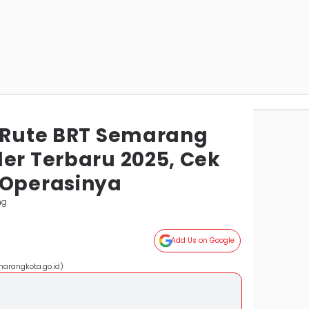
9 Rute BRT Semarang
er Terbaru 2025, Cek
 Operasinya
ng
Add Us on Google
arangkota.go.id)