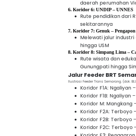
daerah perumahan Vic
6. Koridor 6: UNDIP – UNNES
Rute pendidikan dari
sekitarannya
7. Koridor 7: Genuk – Pengapon
Melewati jalur industr
hingga USM
8. Koridor 8: Simpang Lima – C
Rute wisata dan eduka
Gunungpati hingga Si
Jalur Feeder BRT Sema
Ilustrasi Feeder Trans Semarang. (dok. 
Koridor F1A: Ngaliyan 
Koridor F1B: Ngaliyan 
Koridor M: Mangkang 
Koridor F2A: Terboyo –
Koridor F2B: Terboyo
Koridor F2C: Terboyo
Koridor F3: Penggaro