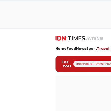
JATENG
Home
Food
News
Sport
Travel
For
Indonesia Summit 202
You