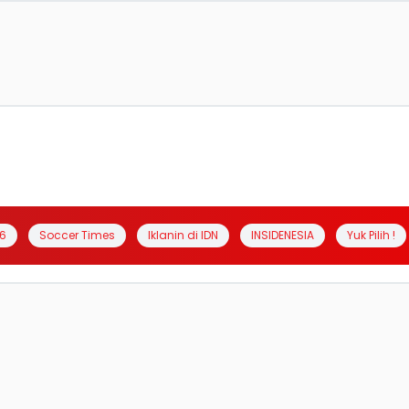
6
Soccer Times
Iklanin di IDN
INSIDENESIA
Yuk Pilih !