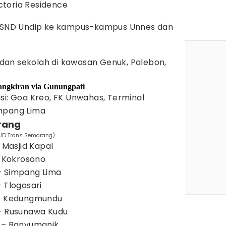
toria Residence
 RSND Undip ke kampus-kampus Unnes dan
i dan sekolah di kawasan Genuk, Palebon,
angkiran via Gunungpati
si: Goa Kreo, FK Unwahas, Terminal
mpang Lima
rang
BLUD Trans Semarang)
– Masjid Kapal
– Kokrosono
– Simpang Lima
 Tlogosari
 – Kedungmundu
 – Rusunawa Kudu
n – Banyumanik