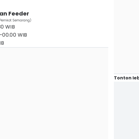
an Feeder
k. Pemkot Semarang)
30 WIB
0–00.00 WIB
IB
Tonton leb