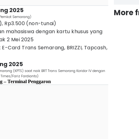
ang 2025
More 
k. Pemkot Semarang)
, Rp3.500 (non-tunai)
dan mahasiswa dengan kartu khusus yang
ak 2 Mei 2025
 E-Card Trans Semarang, BRIZZI, Tapcash,
ng 2025
emarang (KPTS) saat naik BRT Trans Semarang Koridor IV dengan
 Times/Fariz Fardianto)
g – Terminal Penggaron