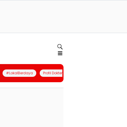
#LokalBerdaya
Profil Dokter
Quiz
Join Community