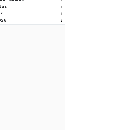
tus
FF
026