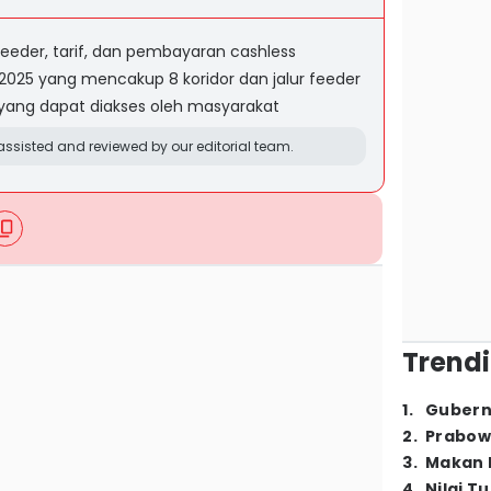
eeder, tarif, dan pembayaran cashless
025 yang mencakup 8 koridor dan jalur feeder
yang dapat diakses oleh masyarakat
ssisted and reviewed by our editorial team.
Trendi
1
.
Gubern
2
.
Prabow
3
.
Makan B
4
.
Nilai T