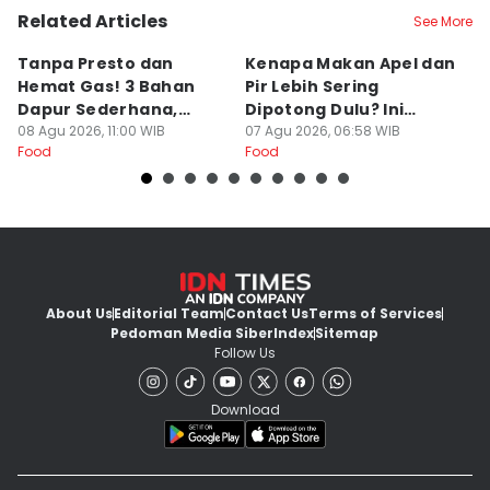
Related Articles
See More
Tanpa Presto dan
Kenapa Makan Apel dan
5
Hemat Gas! 3 Bahan
Pir Lebih Sering
C
Dapur Sederhana,
Dipotong Dulu? Ini
C
Daging Sapi Empuk
08 Agu 2026, 11:00 WIB
Alasannya
07 Agu 2026, 06:58 WIB
Y
23
Food
Food
Fo
Dalam 15 Menit
About Us
Editorial Team
Contact Us
Terms of Services
Pedoman Media Siber
Index
Sitemap
Follow Us
Download