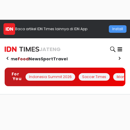
Baca artikel
IDN Times
lainnya di IDN App
Install
JATENG
Home
Food
News
Sport
Travel
For
Indonesia Summit 2026
Soccer Times
Iklanin 
You