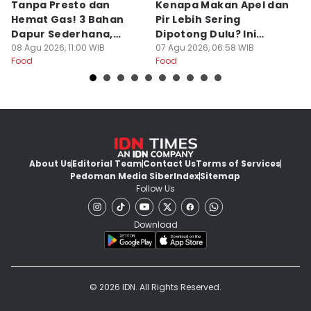
Tanpa Presto dan
Kenapa Makan Apel dan
5
Hemat Gas! 3 Bahan
Pir Lebih Sering
C
Dapur Sederhana,
Dipotong Dulu? Ini
C
Daging Sapi Empuk
08 Agu 2026, 11:00 WIB
Alasannya
07 Agu 2026, 06:58 WIB
Y
23
Food
Food
Fo
Dalam 15 Menit
About Us
Editorial Team
Contact Us
Terms of Services
Pedoman Media Siber
Index
Sitemap
Follow Us
Download
© 2026 IDN. All Rights Reserved.