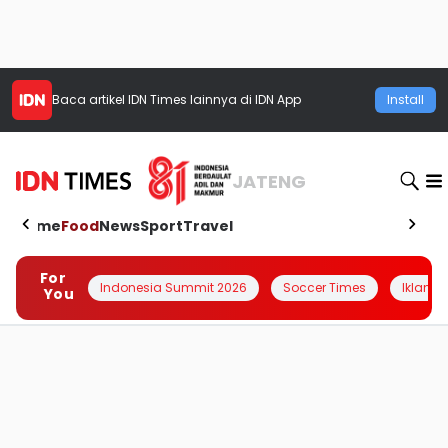
Baca artikel
IDN Times
lainnya di IDN App
Install
JATENG
Home
Food
News
Sport
Travel
For
Indonesia Summit 2026
Soccer Times
Iklanin 
You