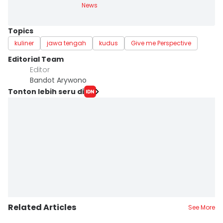
News
Topics
kuliner
jawa tengah
kudus
Give me Perspective
Editorial Team
Editor
Bandot Arywono
Tonton lebih seru di
Related Articles
See More