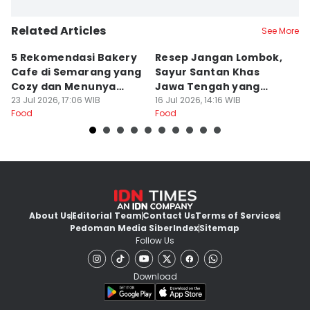
Related Articles
See More
5 Rekomendasi Bakery
Resep Jangan Lombok,
5
Cafe di Semarang yang
Sayur Santan Khas
S
Cozy dan Menunya
Jawa Tengah yang
S
Yummy
23 Jul 2026, 17:06 WIB
Gurih Nikmat!
16 Jul 2026, 14:16 WIB
d
16
Food
Food
Fo
About Us
Editorial Team
Contact Us
Terms of Services
Pedoman Media Siber
Index
Sitemap
Follow Us
Download