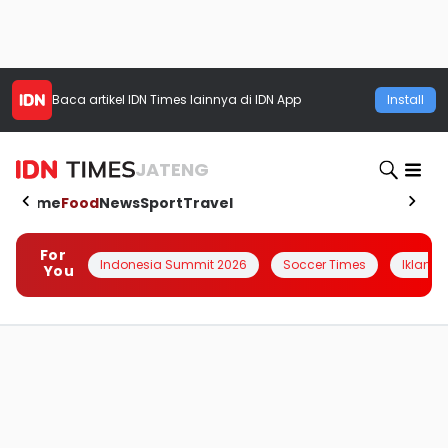
Baca artikel
IDN Times
lainnya di IDN App
Install
JATENG
Home
Food
News
Sport
Travel
For
Indonesia Summit 2026
Soccer Times
Iklanin 
You