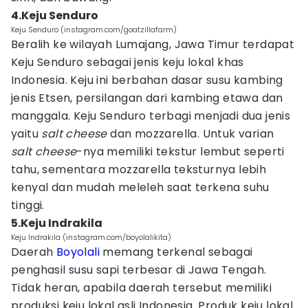
4.Keju Senduro
Keju Senduro (instagram.com/goatzillafarm)
Beralih ke wilayah Lumajang, Jawa Timur terdapat
Keju Senduro sebagai jenis keju lokal khas
Indonesia. Keju ini berbahan dasar susu kambing
jenis Etsen, persilangan dari kambing etawa dan
manggala. Keju Senduro terbagi menjadi dua jenis
yaitu
salt cheese
dan mozzarella. Untuk varian
salt cheese
-nya memiliki tekstur lembut seperti
tahu, sementara mozzarella teksturnya lebih
kenyal dan mudah meleleh saat terkena suhu
tinggi.
5.Keju Indrakila
Keju Indrakila (instagram.com/boyolalikita)
Daerah
Boyolali
memang terkenal sebagai
penghasil susu sapi terbesar di Jawa Tengah.
Tidak heran, apabila daerah tersebut memiliki
produksi keju lokal asli Indonesia. Produk keju lokal