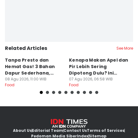
Related Articles
See More
Tanpa Presto dan
Kenapa Makan Apel dan
5
Hemat Gas! 3 Bahan
Pir Lebih Sering
C
Dapur Sederhana,
Dipotong Dulu? Ini
C
Daging Sapi Empuk
08 Agu 2026, 11:00 WIB
Alasannya
07 Agu 2026, 06:58 WIB
Y
23
Food
Food
Fo
Dalam 15 Menit
About Us
Editorial Team
Contact Us
Terms of Services
Pedoman Media Siber
Index
Sitemap