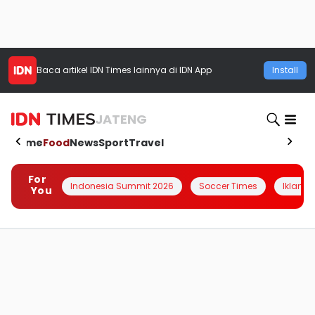
Baca artikel
IDN Times
lainnya di IDN App
Install
JATENG
Home
Food
News
Sport
Travel
For
Indonesia Summit 2026
Soccer Times
Iklanin 
You