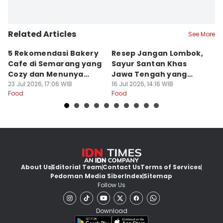
Related Articles
See More
5 Rekomendasi Bakery
Resep Jangan Lombok,
5
Cafe di Semarang yang
Sayur Santan Khas
S
Cozy dan Menunya
Jawa Tengah yang
S
Yummy
23 Jul 2026, 17:06 WIB
Gurih Nikmat!
16 Jul 2026, 14:16 WIB
d
16
Food
Food
Fo
About Us
Editorial Team
Contact Us
Terms of Services
Pedoman Media Siber
Index
Sitemap
Follow Us
Download