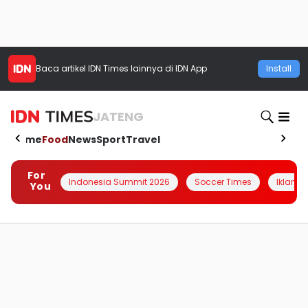
Baca artikel
IDN Times
lainnya di IDN App
Install
JATENG
Home
Food
News
Sport
Travel
For
Indonesia Summit 2026
Soccer Times
Iklanin 
You