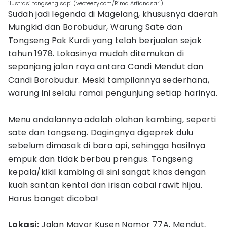
ilustrasi tongseng sapi (vecteezy.com/Rima Arfianasari)
Sudah jadi legenda di Magelang, khususnya daerah
Mungkid dan Borobudur, Warung Sate dan
Tongseng Pak Kurdi yang telah berjualan sejak
tahun 1978. Lokasinya mudah ditemukan di
sepanjang jalan raya antara Candi Mendut dan
Candi Borobudur. Meski tampilannya sederhana,
warung ini selalu ramai pengunjung setiap harinya.
Menu andalannya adalah olahan kambing, seperti
sate dan tongseng. Dagingnya digeprek dulu
sebelum dimasak di bara api, sehingga hasilnya
empuk dan tidak berbau prengus. Tongseng
kepala/kikil kambing di sini sangat khas dengan
kuah santan kental dan irisan cabai rawit hijau.
Harus banget dicoba!
Lokasi:
Jalan Mayor Kusen Nomor 77A, Mendut,