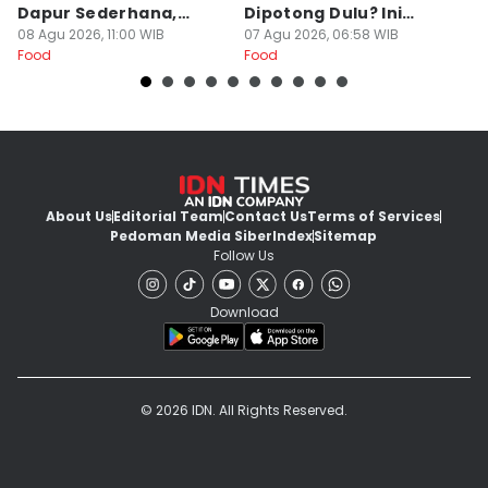
Dapur Sederhana,
Dipotong Dulu? Ini
C
Daging Sapi Empuk
08 Agu 2026, 11:00 WIB
Alasannya
07 Agu 2026, 06:58 WIB
Y
23
Food
Food
Fo
Dalam 15 Menit
About Us
Editorial Team
Contact Us
Terms of Services
Pedoman Media Siber
Index
Sitemap
Follow Us
Download
© 2026 IDN. All Rights Reserved.