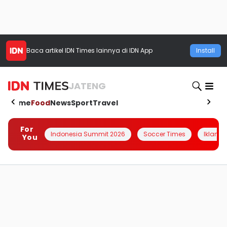
Baca artikel
IDN Times
lainnya di IDN App
Install
JATENG
Home
Food
News
Sport
Travel
For
Indonesia Summit 2026
Soccer Times
Iklanin 
You