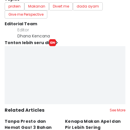
protein
Makanan
Divert me
dada ayam
Give me Perspective
Editorial Team
Editor
Dhana Kencana
Tonton lebih seru di
Related Articles
See More
Tanpa Presto dan
Kenapa Makan Apel dan
5
Hemat Gas! 3 Bahan
Pir Lebih Sering
C